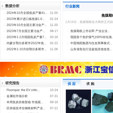
数据分析
行业新闻
·
2024年10月全国焦炭产量41...
11-20
焦煤期
·
2023年累计进口炼焦煤1.0...
01-24
1月16日，焦煤期权在大商所正式
·
2023年10月全国主要冶金产...
11-20
·
2023年7月全国主要冶金产...
08-17
·
焦煤期权上市在即 产业企业...
·
2023年1-2月我国焦炭产量7...
03-16
·
我国首个焦炉煤气100%转化项..
·
内蒙古鄂尔多斯市2022年焦...
02-22
·
中国旭阳集团与住友商事株式...
·
2022年1-10月份鄂尔多斯市...
11-28
·
山东省焦化行业超低排放改造...
研究报告
供 应
求 购
·
Fluorspar: the EV critic...
10-24
·
金属钴市场分析
07-31
·
本周焦炭价格暂稳 市场观...
09-16
·
区块链技术在钢铁材料产业...
07-21