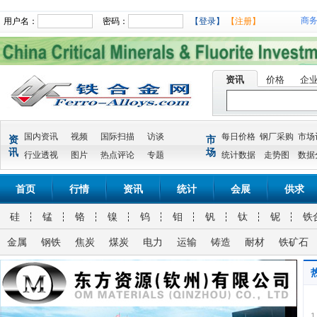
商
用户名：
密码：
【登录】
【注册】
资讯
价格
企
国内资讯
视频
国际扫描
访谈
每日价格
钢厂采购
市场
资
市
讯
场
行业透视
图片
热点评论
专题
统计数据
走势图
数据
首页
行情
资讯
统计
会展
供求
硅
锰
铬
镍
钨
钼
钒
钛
铌
铁
金属
钢铁
焦炭
煤炭
电力
运输
铸造
耐材
铁矿石