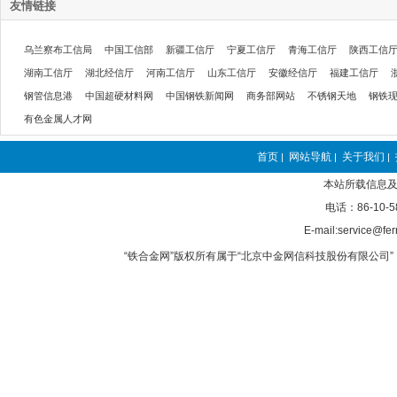
友情链接
乌兰察布工信局
中国工信部
新疆工信厅
宁夏工信厅
青海工信厅
陕西工信
湖南工信厅
湖北经信厅
河南工信厅
山东工信厅
安徽经信厅
福建工信厅
钢管信息港
中国超硬材料网
中国钢铁新闻网
商务部网站
不锈钢天地
钢铁
有色金属人才网
首页
网站导航
关于我们
|
|
|
本站所载信息及
电话：86-10-5
E-mail:service@fer
“铁合金网”版权所有属于“北京中金网信科技股份有限公司” 