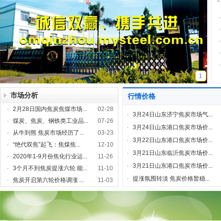
·
·
·
·
·
1
市场分析
行情价格
·
2月28日国内焦炭焦煤市场...
02-28
·
3月24日山东济宁焦炭市场气...
·
煤炭、焦炭、钢铁类工业品...
07-26
·
3月24日山东港口焦炭市场价...
·
从牛到熊 焦炭市场经历了...
03-23
·
3月22日山东港口焦炭市场价...
·
“绝代双焦”起飞：焦煤焦...
12-10
·
3月21日山东临沂焦炭市场价...
·
2020年1-9月份焦化行业运...
11-26
·
3月21日山东港口焦炭市场价...
·
3个月不到焦炭提涨六轮 能...
11-10
·
提涨氛围转淡 焦炭价格暂稳...
·
焦炭开启第六轮价格调涨 ...
11-03