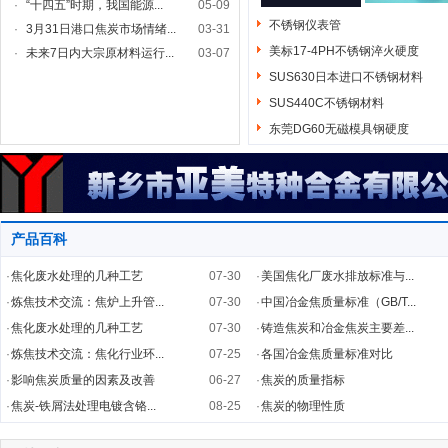
·
“十四五”时期，我国能源...
05-09
不锈钢仪表管
·
3月31日港口焦炭市场情绪...
03-31
美标17-4PH不锈钢淬火硬度
·
未来7日内大宗原材料运行...
03-07
SUS630日本进口不锈钢材料
SUS440C不锈钢材料
东莞DG60无磁模具钢硬度
产品百科
·
焦化废水处理的几种工艺
07-30
·
美国焦化厂废水排放标准与...
·
炼焦技术交流：焦炉上升管...
07-30
·
中国冶金焦质量标准（GB/T...
·
焦化废水处理的几种工艺
07-30
·
铸造焦炭和冶金焦炭主要差...
·
炼焦技术交流：焦化行业环...
07-25
·
各国冶金焦质量标准对比
·
影响焦炭质量的因素及改善
06-27
·
焦炭的质量指标
·
焦炭-铁屑法处理电镀含铬...
08-25
·
焦炭的物理性质