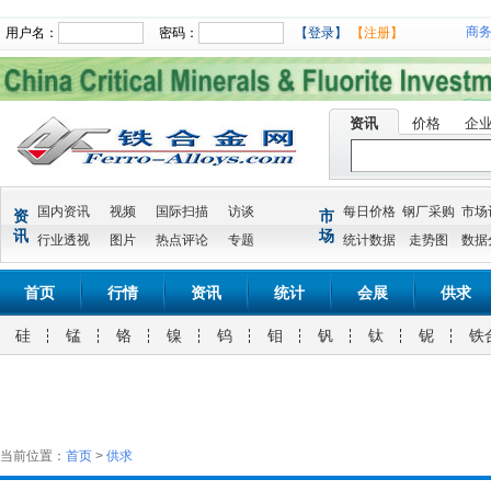
商
用户名：
密码：
【登录】
【注册】
资讯
价格
企
国内资讯
视频
国际扫描
访谈
每日价格
钢厂采购
市场
资
市
讯
场
行业透视
图片
热点评论
专题
统计数据
走势图
数据
首页
行情
资讯
统计
会展
供求
硅
锰
铬
镍
钨
钼
钒
钛
铌
铁
当前位置：
首页
>
供求