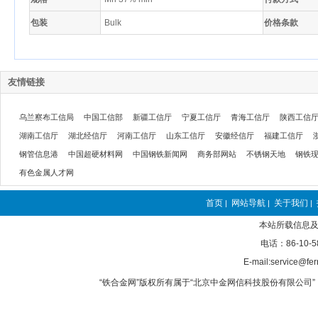
包装
Bulk
价格条款
友情链接
乌兰察布工信局
中国工信部
新疆工信厅
宁夏工信厅
青海工信厅
陕西工信
湖南工信厅
湖北经信厅
河南工信厅
山东工信厅
安徽经信厅
福建工信厅
钢管信息港
中国超硬材料网
中国钢铁新闻网
商务部网站
不锈钢天地
钢铁
有色金属人才网
首页
网站导航
关于我们
|
|
|
本站所载信息及
电话：86-10-5
E-mail:service@fer
“铁合金网”版权所有属于“北京中金网信科技股份有限公司” 