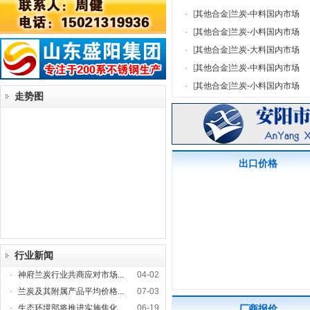
·
[
其他合金
]
兰炭-中料国内市场
·
[
其他合金
]
兰炭-小料国内市场
·
[
其他合金
]
兰炭-大料国内市场
·
[
其他合金
]
兰炭-中料国内市场
·
[
其他合金
]
兰炭-小料国内市场
走势图
出口价格
行业新闻
·
神府兰炭行业共商应对市场...
04-02
·
兰炭及其附属产品平均价格...
07-03
·
生态环境部将推进实施焦化...
06-19
厂商报价