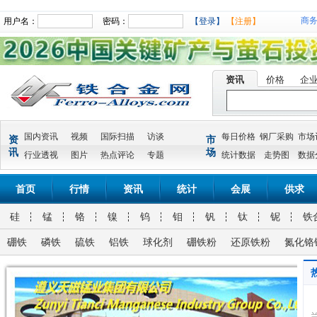
商
用户名：
密码：
【登录】
【注册】
资讯
价格
企
国内资讯
视频
国际扫描
访谈
每日价格
钢厂采购
市场
资
市
讯
场
行业透视
图片
热点评论
专题
统计数据
走势图
数据
首页
行情
资讯
统计
会展
供求
硅
锰
铬
镍
钨
钼
钒
钛
铌
铁
硼铁
磷铁
硫铁
铝铁
球化剂
硼铁粉
还原铁粉
氮化铬
氮化金属锰氮化金属锰 Mn 90% MIN N 3-7% 10-50MM
兰炭