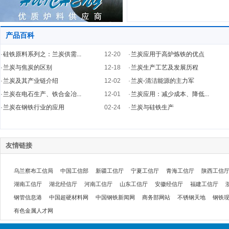
产品百科
·
硅铁原料系列之：兰炭供需...
12-20
·
兰炭应用于高炉炼铁的优点
·
兰炭与焦炭的区别
12-18
·
兰炭生产工艺及发展历程
·
兰炭及其产业链介绍
12-02
·
兰炭-清洁能源的主力军
·
兰炭在电石生产、铁合金冶...
12-01
·
兰炭应用：减少成本、降低...
·
兰炭在钢铁行业的应用
02-24
·
兰炭与硅铁生产
友情链接
乌兰察布工信局
中国工信部
新疆工信厅
宁夏工信厅
青海工信厅
陕西工信
湖南工信厅
湖北经信厅
河南工信厅
山东工信厅
安徽经信厅
福建工信厅
钢管信息港
中国超硬材料网
中国钢铁新闻网
商务部网站
不锈钢天地
钢铁
有色金属人才网