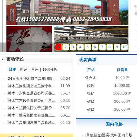
·
·
·
·
天磁锰业
1
2
3
4
5
6
7
8
9
10
市场评述
现货商城
日评
|
周评
|
月评
|
数据分析
产品
供货量
铁合金
10.00 吨
·
24日关于神木市兰炭集团调...
02-24
硫铁
10000.00
·
神木兰炭集团上调兰炭小料...
11-09
·
神木市东风金属镁公司调整...
06-17
锰矿
1000.00 吨
·
神木市东风金属镁公司兰炭...
06-10
硅锰
300.00 吨
·
神木市兰炭集团关于兰炭价...
05-20
硅锰
300.00 吨
·
神木市兰炭集团发布价格上...
03-11
·
神木兰炭集团发布兰炭价格...
01-13
国内价格
·
[
其他合金
]
兰炭-大料国内市场