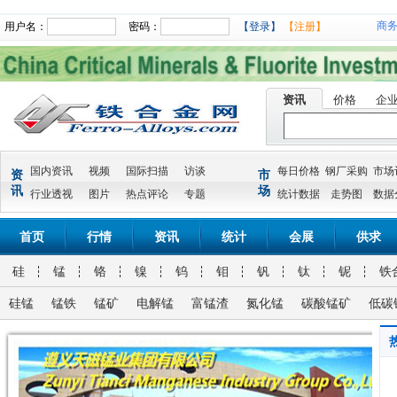
商
用户名：
密码：
【登录】
【注册】
资讯
价格
企
国内资讯
视频
国际扫描
访谈
每日价格
钢厂采购
市场
资
市
讯
场
行业透视
图片
热点评论
专题
统计数据
走势图
数据
首页
行情
资讯
统计
会展
供求
硅
锰
铬
镍
钨
钼
钒
钛
铌
铁
硅锰
锰铁
锰矿
电解锰
富锰渣
氮化锰
碳酸锰矿
低碳