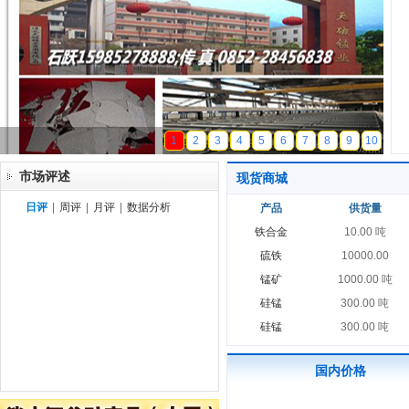
天磁锰业
1
2
3
4
5
6
7
8
9
10
市场评述
现货商城
日评
|
周评
|
月评
|
数据分析
产品
供货量
铁合金
10.00 吨
硫铁
10000.00
锰矿
1000.00 吨
硅锰
300.00 吨
硅锰
300.00 吨
国内价格