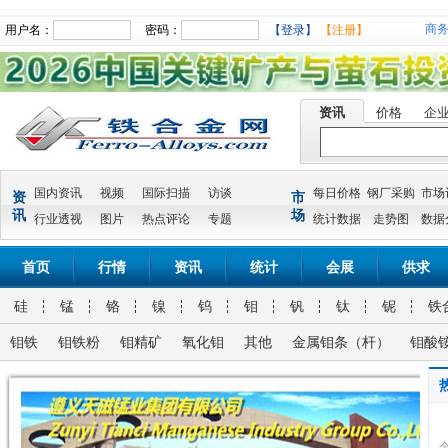
商
用户名：
密码：
【登录】
【注册】
资讯
价格
企
国内资讯
视频
国际扫描
访谈
每日价格
钢厂采购
市场
资
市
讯
场
行业透视
图片
热点评论
专题
统计数据
走势图
数据
首页
行情
资讯
统计
会展
供求
硅
锰
铬
镍
钨
钼
钒
钛
铌
铁
钼铁
钼铁粉
钼精矿
氧化钼
其他
金属钼条（杆）
钼酸