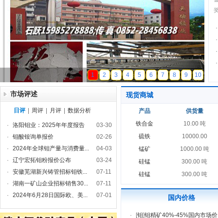
·
·
·
·
天磁锰业
1
2
3
4
5
6
7
8
9
10
市场评述
现货商城
日评
|
周评
|
月评
|
数据分析
产品
供货量
铁合金
10.00 吨
·
洛阳钼业：2025年年度报告
03-30
硫铁
10000.00
·
钼酸铵询单报价
02-26
·
2024年全球钼产量与消费量...
04-03
锰矿
1000.00 吨
·
辽宁宏拓钼粉报价公布
03-24
硅锰
300.00 吨
·
安徽芜湖新兴铸管招标钼铁...
07-11
硅锰
300.00 吨
·
湖南一矿山企业招标销售30...
07-11
·
2024年6月28日国际欧、美...
07-01
国内价格
·
[
钼
]
钼精矿40%-45%国内市场价