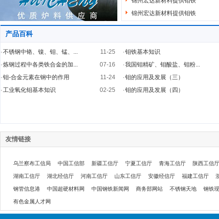
锦州宏达新材料提供钼铁
锦州宏达新材料提供钼铁
产品百科
·
不锈钢中铬、镍、钼、锰、...
11-25
·
钼铁基本知识
·
炼钢过程中各类铁合金的加...
07-16
·
我国钼精矿、钼酸盐、钼粉...
·
钼-合金元素在钢中的作用
11-24
·
钼的应用及发展（三）
·
工业氧化钼基本知识
02-25
·
钼的应用及发展（四）
友情链接
乌兰察布工信局
中国工信部
新疆工信厅
宁夏工信厅
青海工信厅
陕西工信
湖南工信厅
湖北经信厅
河南工信厅
山东工信厅
安徽经信厅
福建工信厅
钢管信息港
中国超硬材料网
中国钢铁新闻网
商务部网站
不锈钢天地
钢铁
有色金属人才网