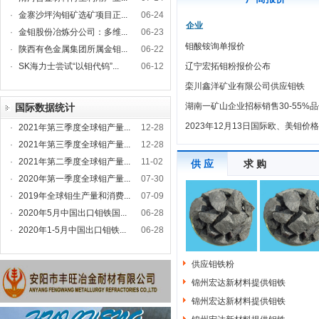
·
金寨沙坪沟钼矿选矿项目正...
06-24
企业
·
金钼股份冶炼分公司：多维...
06-23
钼酸铵询单报价
·
陕西有色金属集团所属金钼...
06-22
·
SK海力士尝试“以钼代钨”...
06-12
辽宁宏拓钼粉报价公布
栾川鑫洋矿业有限公司供应钼铁
湖南一矿山企业招标销售30-55%品
国际数据统计
2023年12月13日国际欧、美钼价
·
2021年第三季度全球钼产量...
12-28
·
2021年第三季度全球钼产量...
12-28
·
2021年第二季度全球钼产量...
11-02
供 应
求 购
·
2020年第一季度全球钼产量...
07-30
·
2019年全球钼生产量和消费...
07-09
·
2020年5月中国出口钼铁国...
06-28
·
2020年1-5月中国出口钼铁...
06-28
供应钼铁粉
锦州宏达新材料提供钼铁
锦州宏达新材料提供钼铁