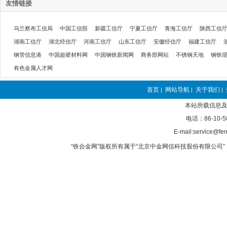
友情链接
乌兰察布工信局
中国工信部
新疆工信厅
宁夏工信厅
青海工信厅
陕西工信
湖南工信厅
湖北经信厅
河南工信厅
山东工信厅
安徽经信厅
福建工信厅
钢管信息港
中国超硬材料网
中国钢铁新闻网
商务部网站
不锈钢天地
钢铁
有色金属人才网
首页
网站导航
关于我们
|
|
|
本站所载信息及
电话：86-10-5
E-mail:service@fer
“铁合金网”版权所有属于“北京中金网信科技股份有限公司” 