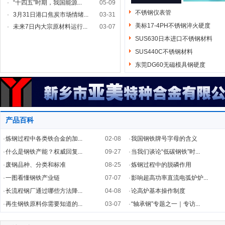
·
“十四五”时期，我国能源...
05-09
不锈钢仪表管
·
3月31日港口焦炭市场情绪...
03-31
美标17-4PH不锈钢淬火硬度
·
未来7日内大宗原材料运行...
03-07
SUS630日本进口不锈钢材料
SUS440C不锈钢材料
东莞DG60无磁模具钢硬度
产品百科
·
炼钢过程中各类铁合金的加...
02-08
·
我国钢铁牌号字母的含义
·
什么是钢铁产能？权威回复...
09-27
·
当我们谈论“低碳钢铁”时...
·
废钢品种、分类和标准
08-25
·
炼钢过程中的脱磷作用
·
一图看懂钢铁产业链
07-07
·
影响超高功率直流电弧炉炉...
·
长流程钢厂通过哪些方法降...
04-08
·
论高炉基本操作制度
·
再生钢铁原料你需要知道的...
03-07
·
“轴承钢”专题之一｜专访...