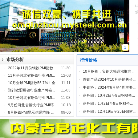
·
·
·
·
1
·
市场分析
行情价格
·
2022年11月份钢铁PMI指数...
11-30
·
10月钢价：宝钢大幅调涨取向...
·
11月份河北省钢铁行业PMI...
12-03
·
首钢产品2024年10月份销售价...
·
10月全球PMI指数55.7%！全...
11-11
·
中钢协：2024年6月第4周主要...
·
预计欧盟用钢行业生产将在...
11-03
·
商务部：10月2日至8日钢材价...
·
10月份河北省钢铁行业PMI...
11-03
·
商务部：1月2日至8日钢材价...
·
9月份河北省钢铁行业PMI环...
10-18
·
商务部：12月19日至25日钢材...
·
8月钢铁PMI显示供需均降 ...
09-06