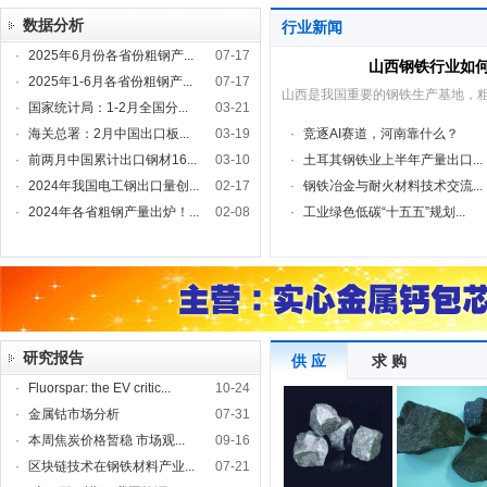
数据分析
行业新闻
·
2025年6月份各省份粗钢产...
07-17
山西钢铁行业如
·
2025年1-6月各省份粗钢产...
07-17
山西是我国重要的钢铁生产基地，
·
国家统计局：1-2月全国分...
03-21
·
海关总署：2月中国出口板...
03-19
·
竞逐AI赛道，河南靠什么？
·
前两月中国累计出口钢材16...
03-10
·
土耳其钢铁业上半年产量出口...
·
2024年我国电工钢出口量创...
02-17
·
钢铁冶金与耐火材料技术交流...
·
2024年各省粗钢产量出炉！...
02-08
·
工业绿色低碳“十五五”规划...
研究报告
供 应
求 购
·
Fluorspar: the EV critic...
10-24
·
金属钴市场分析
07-31
·
本周焦炭价格暂稳 市场观...
09-16
·
区块链技术在钢铁材料产业...
07-21