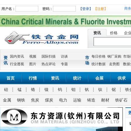
商
用户名：
密码：
【登录】
【注册】
资讯
价格
企
国内资讯
视频
国际扫描
访谈
每日价格
钢厂采购
市场
资
市
讯
场
行业透视
图片
热点评论
专题
统计数据
走势图
数据
首页
行情
资讯
统计
会展
供求
硅
锰
铬
镍
钨
钼
钒
钛
铌
铁
金属
钢铁
焦炭
煤炭
电力
运输
铸造
耐材
铁矿石