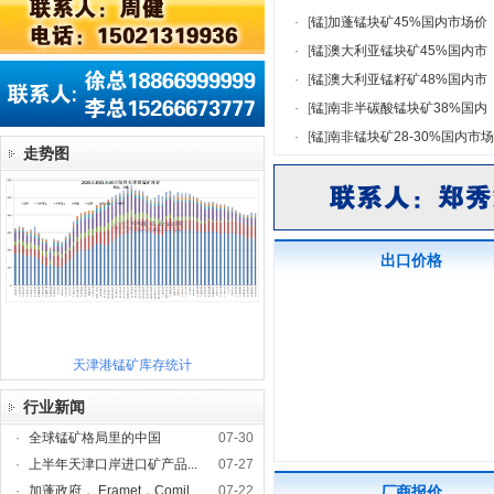
·
[
锰
]
加蓬锰块矿45%国内市场价
·
[
锰
]
澳大利亚锰块矿45%国内市
·
[
锰
]
澳大利亚锰籽矿48%国内市
·
[
锰
]
南非半碳酸锰块矿38%国内
·
[
锰
]
南非锰块矿28-30%国内市
走势图
出口价格
天津港锰矿库存统计
行业新闻
·
全球锰矿格局里的中国
07-30
·
上半年天津口岸进口矿产品...
07-27
·
加蓬政府， Eramet，Comil...
07-22
厂商报价