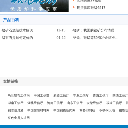
长期供应97锰锭
现货供应硅锰6517
产品百科
·
锰矿石烧结技术解说
11-15
·
锰矿：我国的锰矿分布情况
·
锰矿石是如何定价的
01-12
·
铬铁、硅锰等39项冶金标准...
友情链接
乌兰察布工信局
中国工信部
新疆工信厅
宁夏工信厅
青海工信厅
陕西工信
湖南工信厅
湖北经信厅
河南工信厅
山东工信厅
安徽经信厅
福建工信厅
钢管信息港
中国超硬材料网
中国钢铁新闻网
商务部网站
不锈钢天地
钢铁
有色金属人才网