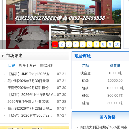
·
·
·
·
天磁锰业
1
2
3
4
5
6
7
8
9
10
市场评述
现货商城
日评
|
周评
|
月评
|
数据分析
产品
供货量
铁合金
10.00 吨
·
【锰矿】JMS Tshipi2026财...
07-31
硫铁
10000.00
·
截止到2026年7月30日天津...
07-31
·
康密劳2026年9月锰矿报价...
07-30
锰矿
1000.00 吨
·
【锰矿】2026年上半年ERAM...
07-30
硅锰
300.00 吨
·
2026年6月份澳大利亚黑德...
07-28
硅锰
300.00 吨
·
截止到2026年7月23日天津...
07-27
·
【锰矿】2026财年South32...
07-27
国内价格
·
[
锰
]
澳大利亚锰块矿46%国内市