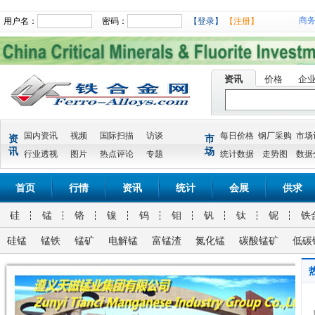
商
用户名：
密码：
【登录】
【注册】
资讯
价格
企
国内资讯
视频
国际扫描
访谈
每日价格
钢厂采购
市场
资
市
讯
场
行业透视
图片
热点评论
专题
统计数据
走势图
数据
首页
行情
资讯
统计
会展
供求
硅
锰
铬
镍
钨
钼
钒
钛
铌
铁
硅锰
锰铁
锰矿
电解锰
富锰渣
氮化锰
碳酸锰矿
低碳