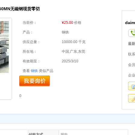
50MN无磁钢现货零切
¥25.00
daim
当前价：
价格
产品：
钢铁
供应总量：
10000.00 千克
最
所在地：
中国,广东,东莞
联系
有效期至：
2025/3/10
会
查看
钢铁
类似产品
企
0
付款方式
现款