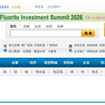
商务室
忘记密码？
【登录】
【注册】
资讯
价格
企业
供求
会展
搜 索
每日价格
钢厂采购
市场评述
厂商报价
供应信息
招标投标
现货
市
商
场
机
统计数据
走势图
数据分析
大家谈
企业推广
求购信息
招商
计
会展
供求
现货商城
招投标
企业
技
钒
钛
铌
铁合金
包芯线
镁
钙
电石