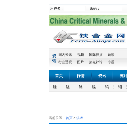
用户名：
密码：
国内资讯
视频
国际扫描
访谈
资
讯
行业透视
图片
热点评论
专题
首页
行情
资讯
统
硅
锰
铬
镍
钨
钼
当前位置：
首页
>
供求