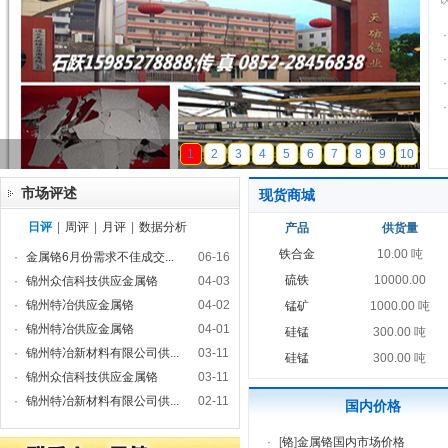
·
·
·
·
天磁锰业
1
2
3
4
5
6
7
8
9
10
市场评述
现货商城
日评
|
周评
|
月评
|
数据分析
产品
供货量
铁合金
10.00 吨
·
金属铬6月份需求不佳成交...
06-16
硫铁
10000.00
·
锦州众信科技供应金属铬
04-03
·
锦州特冶供应金属铬
04-02
锰矿
1000.00 吨
·
锦州特冶供应金属铬
04-01
硅锰
300.00 吨
·
锦州特冶新材料有限公司供...
03-11
硅锰
300.00 吨
·
锦州众信科技供应金属铬
03-11
·
锦州特冶新材料有限公司供...
02-11
国内价格
·
[
铬
]
金属铬国内市场价格