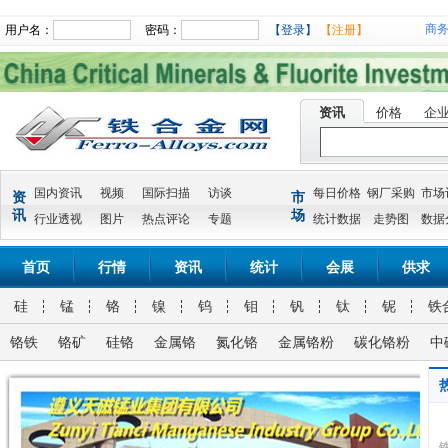
商
用户名：
密码：
【登录】
【注册】
资讯
价格
企
国内资讯
视频
国际扫描
访谈
每日价格
钢厂采购
市场
资
市
讯
场
行业透视
图片
热点评论
专题
统计数据
走势图
数据
首页
行情
资讯
统计
会展
供求
硅
锰
铬
镍
钨
钼
钒
钛
铌
铁
铬铁
铬矿
硅铬
金属铬
氮化铬
金属铬粉
碳化铬粉
中