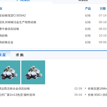
业
产品
日期
应硅铬现货Cr30Si42
硅铬
07-14
阳长兴铸钢冶金生产销售硅铬
硅铬
06-18
肃中秦供应硅铬
硅铬
06-03
购硅铬
硅铬
10-16
购硅铬合金
硅铬
09-06
供 应
求 购
腾达西北铁合金供应硅铬
02-09
价格实惠16Mn
杭州厂家2cr13热货 随时咨询
05-04
价格 9SiCr