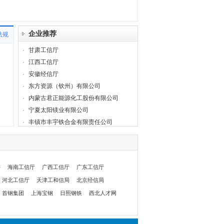
企业推荐
法规
·
甘肃工信厅
·
江西工信厅
·
安徽经信厅
·
东方资源（钦州）有限公司
·
内蒙古君正能源化工股份有限公司
·
宁夏太阳镁业有限公司
·
丰镇市丰宇铁合金有限责任公司
委
海南工信厅
广西工信厅
广东工信厅
河北工信厅
天津工和信局
北京经信局
首钢集团
上海宝钢
日照钢铁
西北人才网