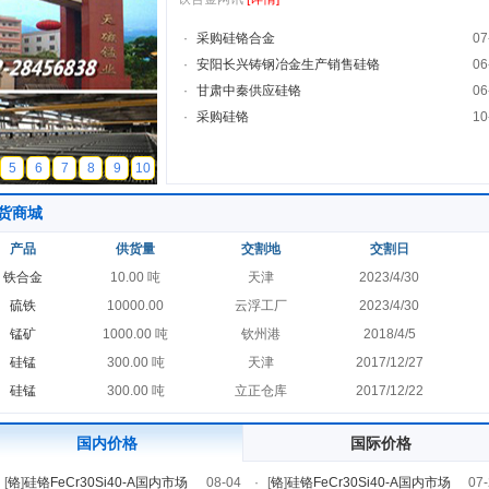
·
采购硅铬合金
07
·
安阳长兴铸钢冶金生产销售硅铬
06
·
甘肃中秦供应硅铬
06
·
采购硅铬
10
5
6
7
8
9
10
货商城
产品
供货量
交割地
交割日
铁合金
10.00 吨
天津
2023/4/30
硫铁
10000.00
云浮工厂
2023/4/30
锰矿
1000.00 吨
钦州港
2018/4/5
硅锰
300.00 吨
天津
2017/12/27
硅锰
300.00 吨
立正仓库
2017/12/22
国内价格
国际价格
[
铬
]
硅铬FeCr30Si40-A国内市场
08-04
·
[
铬
]
硅铬FeCr30Si40-A国内市场
07-