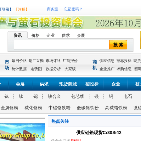
商务室
忘记密码？
【登录】
【注册】
资讯
价格
企业
供求
会展
搜 索
每日价格
钢厂采购
市场评述
厂商报价
供应信息
招标投标
现货
市
商
场
机
统计数据
走势图
数据分析
大家谈
企业推广
求购信息
招商
计
会展
供求
现货商城
招投标
企业
技
钒
钛
铌
铁合金
包芯线
镁
钙
电石
金属铬粉
碳化铬粉
中碳铬铁粉
低碳铬铁粉
高碳铬铁粉
微
热点关注
供应硅铬现货Cr30Si42
铁合金网讯
[详情]