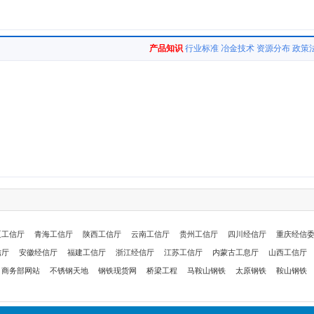
产品知识
行业标准
冶金技术
资源分布
政策
夏工信厅
青海工信厅
陕西工信厅
云南工信厅
贵州工信厅
四川经信厅
重庆经信
信厅
安徽经信厅
福建工信厅
浙江经信厅
江苏工信厅
内蒙古工息厅
山西工信厅
商务部网站
不锈钢天地
钢铁现货网
桥梁工程
马鞍山钢铁
太原钢铁
鞍山钢铁