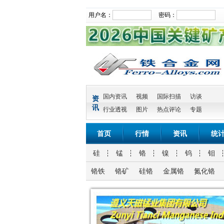
用户名：
密码：
国内资讯
视频
国际扫描
访谈
资
讯
行业透视
图片
热点评论
专题
首页
行情
资讯
统
硅
锰
铬
镍
钨
钼
铬铁
铬矿
硅铬
金属铬
氮化铬