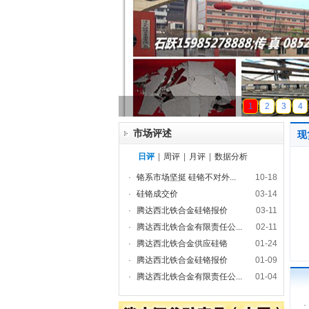
天磁锰业
1
2
3
4
市场评述
现
日评
|
周评
|
月评
|
数据分析
·
铬系市场坚挺 硅铬不对外...
10-18
·
硅铬成交价
03-14
·
腾达西北铁合金硅铬报价
03-11
·
腾达西北铁合金有限责任公...
02-11
·
腾达西北铁合金供应硅铬
01-24
·
腾达西北铁合金硅铬报价
01-09
·
腾达西北铁合金有限责任公...
01-04
·