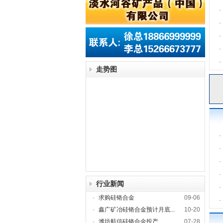
·
·
·
·
·
走势图
·
·
·
·
行业新闻
·
·
求购硅铬合金
09-06
·
·
鑫广矿冶硅铬合金预计月底...
10-20
·
潍坊航信硅铬合金投产
07-28