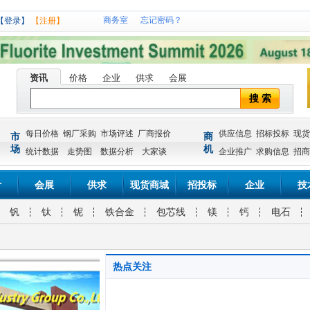
商务室
忘记密码？
【登录】
【注册】
资讯
价格
企业
供求
会展
搜 索
每日价格
钢厂采购
市场评述
厂商报价
供应信息
招标投标
现货
市
商
场
机
统计数据
走势图
数据分析
大家谈
企业推广
求购信息
招商
计
会展
供求
现货商城
招投标
企业
技
钒
钛
铌
铁合金
包芯线
镁
钙
电石
热点关注