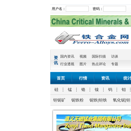
用户名：
密码：
国内资讯
视频
国际扫描
访谈
资
讯
行业透视
图片
热点评论
专题
首页
行情
资讯
统
硅
锰
铬
镍
钨
钼
钽铌矿
铌铁粉
铌铁|钽铁
氧化铌|钽