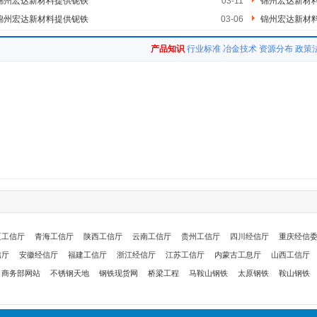
锦州宏达新材料提供铌铁
03-11
锦州宏达新材
锦州宏达新材料提供铌铁
03-06
锦州宏达新材
产品知识
行业标准
冶金技术
资源分布
政策
夏工信厅
青海工信厅
陕西工信厅
云南工信厅
贵州工信厅
四川经信厅
重庆经信
信厅
安徽经信厅
福建工信厅
浙江经信厅
江苏工信厅
内蒙古工息厅
山西工信厅
商务部网站
不锈钢天地
钢铁现货网
桥梁工程
马鞍山钢铁
太原钢铁
鞍山钢铁