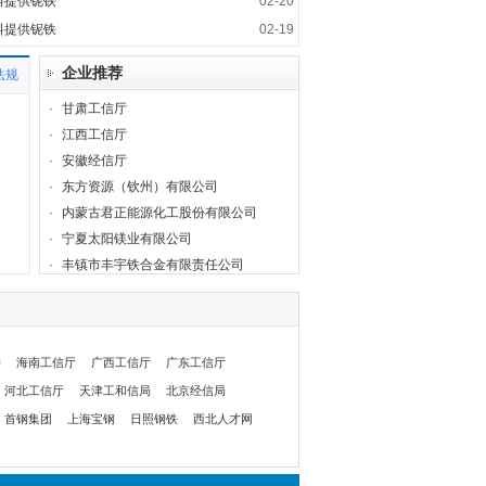
料提供铌铁
02-20
料提供铌铁
02-19
企业推荐
法规
·
甘肃工信厅
·
江西工信厅
·
安徽经信厅
·
东方资源（钦州）有限公司
·
内蒙古君正能源化工股份有限公司
·
宁夏太阳镁业有限公司
·
丰镇市丰宇铁合金有限责任公司
委
海南工信厅
广西工信厅
广东工信厅
河北工信厅
天津工和信局
北京经信局
首钢集团
上海宝钢
日照钢铁
西北人才网