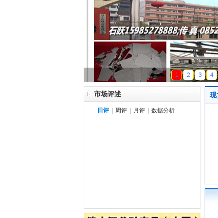
天磁锰业
1
2
3
4
市场评述
现
日评
|
周评
|
月评
|
数据分析