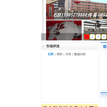
天磁锰业
1
2
3
4
市场评述
现
日评
|
周评
|
月评
|
数据分析
·