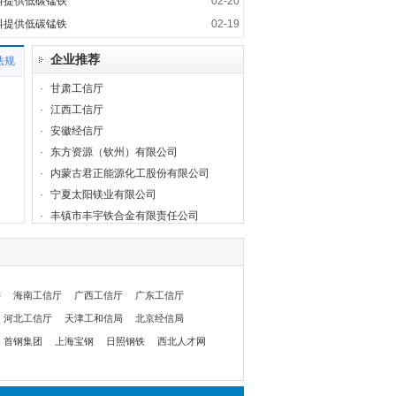
料提供低碳锰铁
02-20
料提供低碳锰铁
02-19
企业推荐
法规
·
甘肃工信厅
·
江西工信厅
·
安徽经信厅
·
东方资源（钦州）有限公司
·
内蒙古君正能源化工股份有限公司
·
宁夏太阳镁业有限公司
·
丰镇市丰宇铁合金有限责任公司
委
海南工信厅
广西工信厅
广东工信厅
河北工信厅
天津工和信局
北京经信局
首钢集团
上海宝钢
日照钢铁
西北人才网