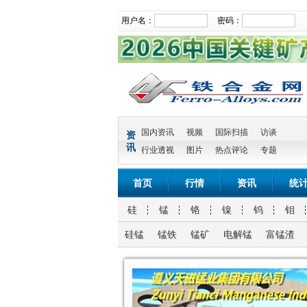
用户名：
密码：
国内资讯
视频
国际扫描
访谈
资
讯
行业透视
图片
热点评论
专题
首页
行情
资讯
统
硅
锰
铬
镍
钨
钼
硅锰
锰铁
锰矿
电解锰
富锰渣