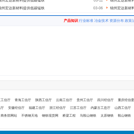
锦州宏达新材料提供低碳锰铁
03-11
锦州宏达新材
锦州宏达新材料提供低碳锰铁
03-06
锦州宏达新材
产品知识
行业标准
冶金技术
资源分布
政策
夏工信厅
青海工信厅
陕西工信厅
云南工信厅
贵州工信厅
四川经信厅
重庆经信
信厅
安徽经信厅
福建工信厅
浙江经信厅
江苏工信厅
内蒙古工息厅
山西工信厅
商务部网站
不锈钢天地
钢铁现货网
桥梁工程
马鞍山钢铁
太原钢铁
鞍山钢铁