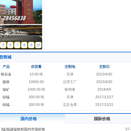
5
6
7
8
9
10
货商城
产品
供货量
交割地
交割日
铁合金
10.00 吨
天津
2023/4/30
硫铁
10000.00
云浮工厂
2023/4/30
锰矿
1000.00 吨
钦州港
2018/4/5
硅锰
300.00 吨
天津
2017/12/27
硅锰
300.00 吨
立正仓库
2017/12/22
国内价格
国际价格
[
锰
]
低碳锰铁粉国内市场价格
07-