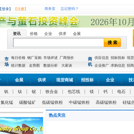
商务室
忘记密码？
【登录】
【注册】
资讯
价格
企业
供求
会展
搜 索
每日价格
钢厂采购
市场评述
厂商报价
供应信息
招标投标
现货
市
商
场
机
统计数据
走势图
数据分析
大家谈
企业推广
求购信息
招商
计
会展
供求
现货商城
招投标
企业
技
钒
钛
铌
铁合金
包芯线
镁
钙
电石
氮化锰
碳酸锰矿
低碳锰铁粉
中碳锰铁粉
高碳锰铁粉
硅锰
热点关注