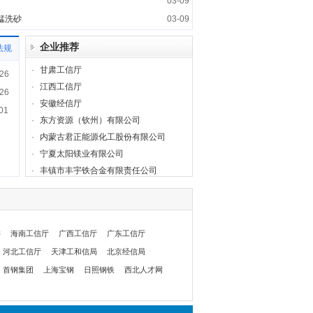
03-09
锰洗砂
03-09
企业推荐
法规
·
甘肃工信厅
26
·
江西工信厅
26
·
安徽经信厅
01
·
东方资源（钦州）有限公司
·
内蒙古君正能源化工股份有限公司
·
宁夏太阳镁业有限公司
·
丰镇市丰宇铁合金有限责任公司
委
海南工信厅
广西工信厅
广东工信厅
河北工信厅
天津工和信局
北京经信局
首钢集团
上海宝钢
日照钢铁
西北人才网