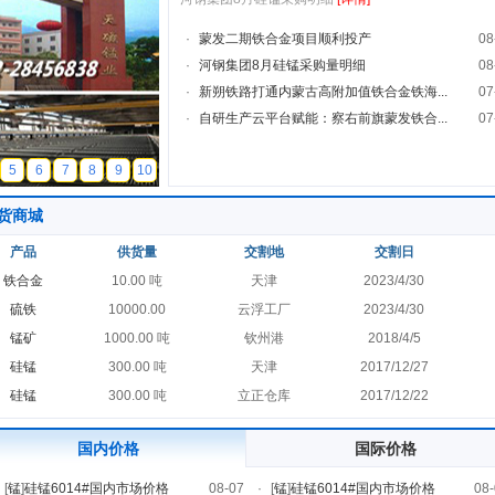
·
蒙发二期铁合金项目顺利投产
08
·
河钢集团8月硅锰采购量明细
08
·
新朔铁路打通内蒙古高附加值铁合金铁海...
07
·
自研生产云平台赋能：察右前旗蒙发铁合...
07
5
6
7
8
9
10
货商城
产品
供货量
交割地
交割日
铁合金
10.00 吨
天津
2023/4/30
硫铁
10000.00
云浮工厂
2023/4/30
锰矿
1000.00 吨
钦州港
2018/4/5
硅锰
300.00 吨
天津
2017/12/27
硅锰
300.00 吨
立正仓库
2017/12/22
国内价格
国际价格
[
锰
]
硅锰6014#国内市场价格
08-07
·
[
锰
]
硅锰6014#国内市场价格
08-