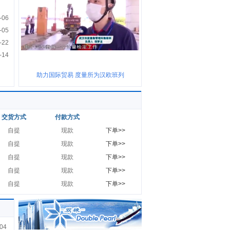
-06
-05
-22
-14
助力国际贸易 度量所为汉欧班列
交货方式
付款方式
自提
现款
下单>>
自提
现款
下单>>
自提
现款
下单>>
自提
现款
下单>>
自提
现款
下单>>
04