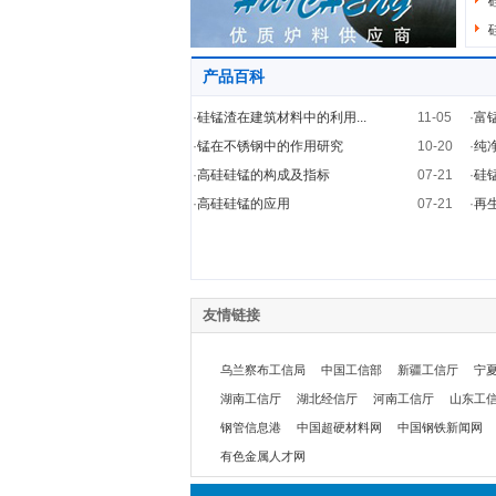
产品百科
·
硅锰渣在建筑材料中的利用...
11-05
·
富
·
锰在不锈钢中的作用研究
10-20
·
纯
·
高硅硅锰的构成及指标
07-21
·
硅
·
高硅硅锰的应用
07-21
·
再
友情链接
乌兰察布工信局
中国工信部
新疆工信厅
宁
湖南工信厅
湖北经信厅
河南工信厅
山东工
钢管信息港
中国超硬材料网
中国钢铁新闻网
有色金属人才网