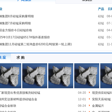
业
产品
日
钢集团8月硅锰采购量明细
硅锰
08-
钢集团7月硅锰采购明细
硅锰
07-
阳金方报价今日硅锰价格
硅锰
04-
025年3月17日硅锰6517#场外基差报价
硅锰
03-
钢集团11月硅锰第二轮询盘价6200元/吨较第一轮上调1
硅锰
11-
供 应
求 购
厂家现货出售优质脱氧剂硅铝锰
04-20
现货供应硅锰6
锦州宏达新材料提供硅锰合金
12-01
安阳天辰/硅锰
硅锰合金标块
06-24
金属锰片