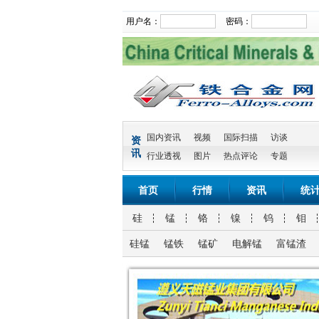
用户名：
密码：
国内资讯
视频
国际扫描
访谈
资
讯
行业透视
图片
热点评论
专题
首页
行情
资讯
统
硅
锰
铬
镍
钨
钼
硅锰
锰铁
锰矿
电解锰
富锰渣