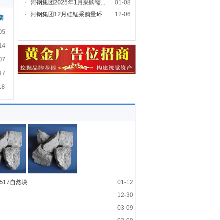
·
河钢集团2025年1月采购需...
01-08
·
河钢集团12月硅锰采购量环...
12-06
期
05
14
07
17
18
517自然块
01-12
12-30
03-09