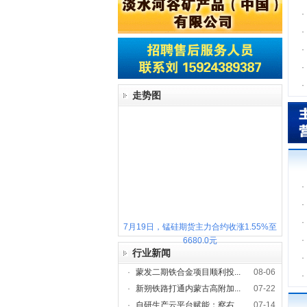
·
·
·
·
·
走势图
·
·
·
7月19日，锰硅期货主力合约收涨1.55%至
·
6680.0元
行业新闻
·
·
蒙发二期铁合金项目顺利投...
08-06
·
·
新朔铁路打通内蒙古高附加...
07-22
·
自研生产云平台赋能：察右...
07-14