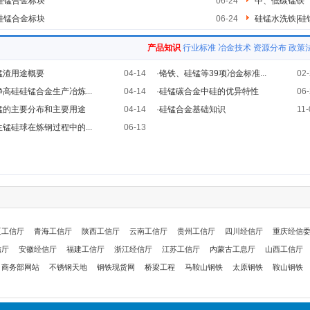
硅锰合金标块
06-24
中、低碳锰铁
硅锰合金标块
06-24
硅锰水洗铁|硅
产品知识
行业标准
冶金技术
资源分布
政策
锰渣用途概要
04-14
·
铬铁、硅锰等39项冶金标准...
02-
净高硅硅锰合金生产冶炼...
04-14
·
硅锰碳合金中硅的优异特性
06-
锰的主要分布和主要用途
04-14
·
硅锰合金基础知识
11-
生锰硅球在炼钢过程中的...
06-13
夏工信厅
青海工信厅
陕西工信厅
云南工信厅
贵州工信厅
四川经信厅
重庆经信
信厅
安徽经信厅
福建工信厅
浙江经信厅
江苏工信厅
内蒙古工息厅
山西工信厅
商务部网站
不锈钢天地
钢铁现货网
桥梁工程
马鞍山钢铁
太原钢铁
鞍山钢铁