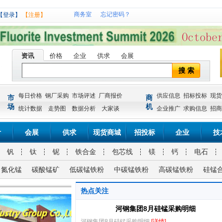
商务室
忘记密码？
【登录】
【注册】
资讯
价格
企业
供求
会展
搜 索
每日价格
钢厂采购
市场评述
厂商报价
供应信息
招标投标
现货
市
商
场
机
统计数据
走势图
数据分析
大家谈
企业推广
求购信息
招商
计
会展
供求
现货商城
招投标
企业
技
钒
钛
铌
铁合金
包芯线
镁
钙
电石
氮化锰
碳酸锰矿
低碳锰铁粉
中碳锰铁粉
高碳锰铁粉
硅锰
热点关注
河钢集团8月硅锰采购明细
河钢集团8月硅锰采购明细
[详情]