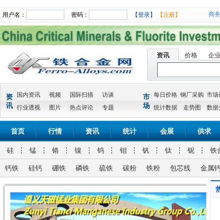
商
用户名：
密码：
【登录】
【注册】
资讯
价格
企
国内资讯
视频
国际扫描
访谈
每日价格
钢厂采购
市场
资
市
讯
场
行业透视
图片
热点评论
专题
统计数据
走势图
数据
首页
行情
资讯
统计
会展
供求
硅
锰
铬
镍
钨
钼
钒
钛
铌
铁
钙铁
硅钙
硼铁
磷铁
硫铁
碳粉
铁粉
包芯线
金属