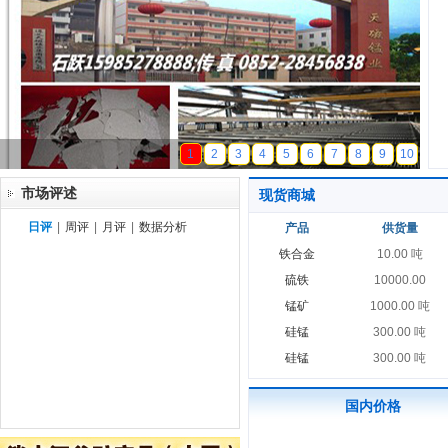
天磁锰业
1
2
3
4
5
6
7
8
9
10
市场评述
现货商城
日评
|
周评
|
月评
|
数据分析
产品
供货量
铁合金
10.00 吨
硫铁
10000.00
锰矿
1000.00 吨
硅锰
300.00 吨
硅锰
300.00 吨
国内价格