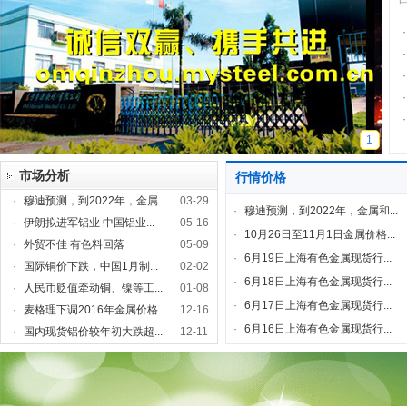
·
·
·
·
·
1
市场分析
行情价格
·
穆迪预测，到2022年，金属...
03-29
·
穆迪预测，到2022年，金属和...
·
伊朗拟进军铝业 中国铝业...
05-16
·
10月26日至11月1日金属价格...
·
外贸不佳 有色料回落
05-09
·
6月19日上海有色金属现货行...
·
国际铜价下跌，中国1月制...
02-02
·
6月18日上海有色金属现货行...
·
人民币贬值牵动铜、镍等工...
01-08
·
6月17日上海有色金属现货行...
·
麦格理下调2016年金属价格...
12-16
·
6月16日上海有色金属现货行...
·
国内现货铝价较年初大跌超...
12-11