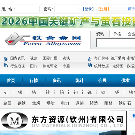
商
用户名：
密码：
【登录】
【注册】
资讯
价格
企
国内资讯
视频
国际扫描
访谈
每日价格
钢厂采购
市场
资
市
讯
场
行业透视
图片
热点评论
专题
统计数据
走势图
数据
首页
行情
资讯
统计
会展
供求
硅
锰
铬
镍
钨
钼
钒
钛
铌
铁
金属
钢铁
焦炭
煤炭
电力
运输
铸造
耐材
铁矿石