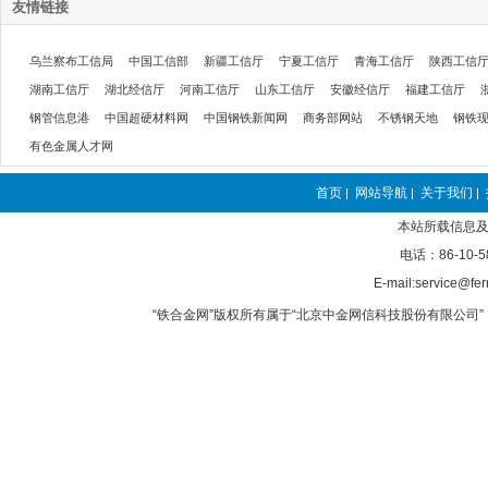
友情链接
乌兰察布工信局
中国工信部
新疆工信厅
宁夏工信厅
青海工信厅
陕西工信
湖南工信厅
湖北经信厅
河南工信厅
山东工信厅
安徽经信厅
福建工信厅
钢管信息港
中国超硬材料网
中国钢铁新闻网
商务部网站
不锈钢天地
钢铁
有色金属人才网
首页
网站导航
关于我们
|
|
|
本站所载信息及
电话：86-10-5
E-mail:service@fer
“铁合金网”版权所有属于“北京中金网信科技股份有限公司” 