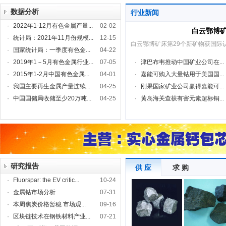
数据分析
行业新闻
·
2022年1-12月有色金属产量...
02-02
白云鄂博矿
·
统计局：2021年11月份规模...
12-15
白云鄂博矿床第29个新矿物获国际
·
国家统计局：一季度有色金...
04-22
·
2019年1－5月有色金属行业...
07-05
·
津巴布韦推动中国矿业公司在...
·
2015年1-2月中国有色金属...
04-01
·
嘉能可购入大量钴用于美国国...
·
我国主要再生金属产量连续...
04-25
·
刚果国家矿业公司赢得嘉能可...
·
中国国储局收储至少20万吨...
04-25
·
黄岛海关查获有害元素超标铜...
研究报告
供 应
求 购
·
Fluorspar: the EV critic...
10-24
·
金属钴市场分析
07-31
·
本周焦炭价格暂稳 市场观...
09-16
·
区块链技术在钢铁材料产业...
07-21