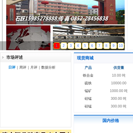
天磁锰业
1
2
3
4
5
6
7
8
9
10
市场评述
现货商城
日评
|
周评
|
月评
|
数据分析
产品
供货量
铁合金
10.00 吨
硫铁
10000.00
锰矿
1000.00 吨
硅锰
300.00 吨
硅锰
300.00 吨
国内价格