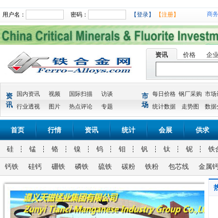
商
用户名：
密码：
【登录】
【注册】
资讯
价格
企
国内资讯
视频
国际扫描
访谈
每日价格
钢厂采购
市场
资
市
讯
场
行业透视
图片
热点评论
专题
统计数据
走势图
数据
首页
行情
资讯
统计
会展
供求
硅
锰
铬
镍
钨
钼
钒
钛
铌
铁
钙铁
硅钙
硼铁
磷铁
硫铁
碳粉
铁粉
包芯线
金属