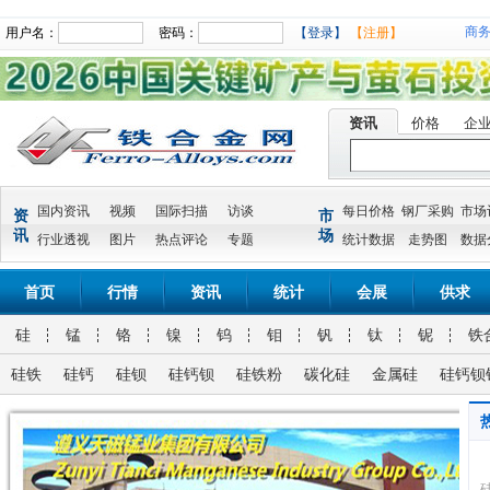
商
用户名：
密码：
【登录】
【注册】
资讯
价格
企
国内资讯
视频
国际扫描
访谈
每日价格
钢厂采购
市场
资
市
讯
场
行业透视
图片
热点评论
专题
统计数据
走势图
数据
首页
行情
资讯
统计
会展
供求
硅
锰
铬
镍
钨
钼
钒
钛
铌
铁
硅铁
硅钙
硅钡
硅钙钡
硅铁粉
碳化硅
金属硅
硅钙钡