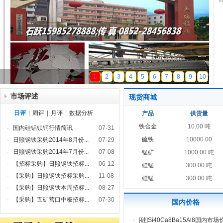
天磁锰业
1
2
3
4
5
6
7
8
9
10
市场评述
现货商城
日评
|
周评
|
月评
|
数据分析
产品
供货量
铁合金
10.00 吨
·
国内硅铝钡钙行情简讯
07-31
硫铁
10000.00
·
日照钢铁采购2014年8月份...
07-29
·
日照钢铁采购2014年7月份...
07-08
锰矿
1000.00 吨
·
【招标采购】日照钢铁招标...
06-12
硅锰
300.00 吨
·
【采购】日照钢铁招标采购...
11-08
硅锰
300.00 吨
·
【采购】日照钢铁本周招标...
08-27
·
【采购】五矿营口中板招标...
07-30
国内价格
·
[
硅
]
Si40Ca8Ba15Al8国内市场