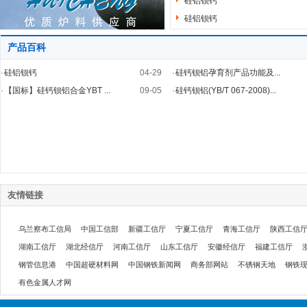
硅铝钡钙
硅铝钡钙
产品百科
·
硅铝钡钙
04-29
·
硅钙钡铝孕育剂产品功能及...
·
【国标】硅钙钡铝合金YBT ...
09-05
·
硅钙钡铝(YB/T 067-2008)...
友情链接
乌兰察布工信局
中国工信部
新疆工信厅
宁夏工信厅
青海工信厅
陕西工信
湖南工信厅
湖北经信厅
河南工信厅
山东工信厅
安徽经信厅
福建工信厅
钢管信息港
中国超硬材料网
中国钢铁新闻网
商务部网站
不锈钢天地
钢铁
有色金属人才网