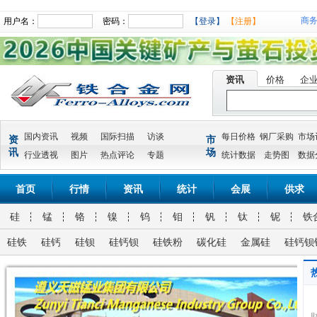
商
用户名：
密码：
【登录】
【注册】
资讯
价格
企
国内资讯
视频
国际扫描
访谈
每日价格
钢厂采购
市场
资
市
讯
场
行业透视
图片
热点评论
专题
统计数据
走势图
数据
首页
行情
资讯
统计
会展
供求
硅
锰
铬
镍
钨
钼
钒
钛
铌
铁
硅铁
硅钙
硅钡
硅钙钡
硅铁粉
碳化硅
金属硅
硅钙钡