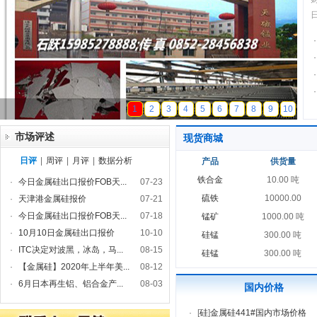
·
·
·
·
天磁锰业
1
2
3
4
5
6
7
8
9
10
市场评述
现货商城
日评
|
周评
|
月评
|
数据分析
产品
供货量
铁合金
10.00 吨
·
今日金属硅出口报价FOB天...
07-23
硫铁
10000.00
·
天津港金属硅报价
07-21
·
今日金属硅出口报价FOB天...
07-18
锰矿
1000.00 吨
·
10月10日金属硅出口报价
10-10
硅锰
300.00 吨
·
ITC决定对波黑，冰岛，马...
08-15
硅锰
300.00 吨
·
【金属硅】2020年上半年美...
08-12
·
6月日本再生铝、铝合金产...
08-03
国内价格
·
[
硅
]
金属硅441#国内市场价格