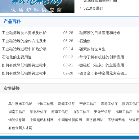
金属硅及相关副产品
521#金属硅
产品百科
·
工业硅熔炼技术要求及出炉...
06-28
·
硅溶胶的日常应用和特点
·
工业硅冶炼的操作方法及出...
06-28
·
石油焦
·
工业硅冶炼过程中矿热炉易...
03-14
·
碳素的前世今生
·
石油焦的主要用途
09-12
·
带你了解有机硅的创新应用
·
如何有效降低铝熔铸过程中...
03-21
·
微硅粉（硅灰）的主要应用
·
如何有效降低铝熔铸过程中...
02-28
·
铝合金：各种金属元素在铝...
友情链接
乌兰察布工信局
中国工信部
新疆工信厅
宁夏工信厅
青海工信厅
陕西工信
湖南工信厅
湖北经信厅
河南工信厅
山东工信厅
安徽经信厅
福建工信厅
钢管信息港
中国超硬材料网
中国钢铁新闻网
商务部网站
不锈钢天地
钢铁
有色金属人才网