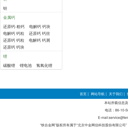
钽
金属钙
还原钙-粗钙
电解钙 钙块
电解钙 钙粒
还原钙 钙丝
还原钙 钙粒
电解钙 钙屑
还原钙 钙块
锂
碳酸锂
锂电池
氢氧化锂
首页
|
网站导航
|
关于我们
|
本站所载信息及
电话：86-10-5
E-mail:service@fer
“铁合金网”版权所有属于“北京中金网信科技股份有限公司” 