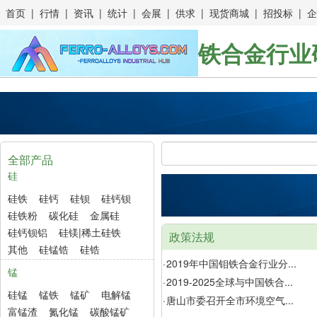
首页
|
行情
|
资讯
|
统计
|
会展
|
供求
|
现货商城
|
招投标
|
企
铁合金行业
全部产品
硅
硅铁
硅钙
硅钡
硅钙钡
硅铁粉
碳化硅
金属硅
硅钙钡铝
硅镁|稀土硅铁
政策法规
其他
硅锰锆
硅锆
·
2019年中国钼铁合金行业分...
锰
·
2019-2025全球与中国铁合...
硅锰
锰铁
锰矿
电解锰
·
唐山市委召开全市环境空气...
富锰渣
氮化锰
碳酸锰矿