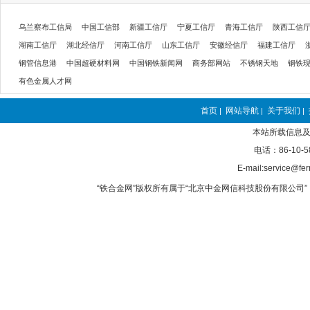
乌兰察布工信局
中国工信部
新疆工信厅
宁夏工信厅
青海工信厅
陕西工信
湖南工信厅
湖北经信厅
河南工信厅
山东工信厅
安徽经信厅
福建工信厅
钢管信息港
中国超硬材料网
中国钢铁新闻网
商务部网站
不锈钢天地
钢铁
有色金属人才网
首页
网站导航
关于我们
|
|
|
本站所载信息及
电话：86-10-5
E-mail:service@fer
“铁合金网”版权所有属于“北京中金网信科技股份有限公司” 