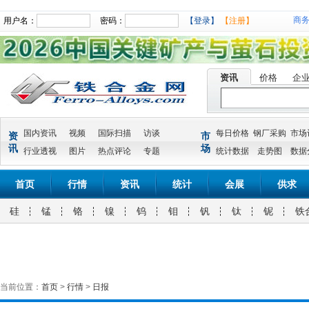
商
用户名：
密码：
【登录】
【注册】
资讯
价格
企
国内资讯
视频
国际扫描
访谈
每日价格
钢厂采购
市场
资
市
讯
场
行业透视
图片
热点评论
专题
统计数据
走势图
数据
首页
行情
资讯
统计
会展
供求
硅
锰
铬
镍
钨
钼
钒
钛
铌
铁
当前位置：
首页
>
行情
>
日报