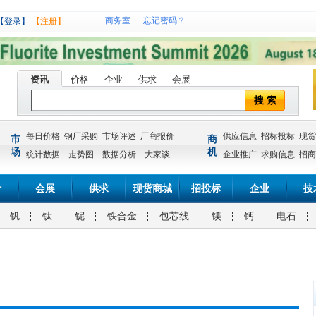
商务室
忘记密码？
【登录】
【注册】
资讯
价格
企业
供求
会展
搜 索
每日价格
钢厂采购
市场评述
厂商报价
供应信息
招标投标
现货
市
商
场
机
统计数据
走势图
数据分析
大家谈
企业推广
求购信息
招商
计
会展
供求
现货商城
招投标
企业
技
钒
钛
铌
铁合金
包芯线
镁
钙
电石