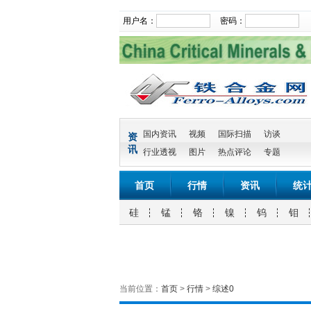
用户名：
密码：
国内资讯
视频
国际扫描
访谈
资
讯
行业透视
图片
热点评论
专题
首页
行情
资讯
统
硅
锰
铬
镍
钨
钼
当前位置：
首页
>
行情
>
综述0