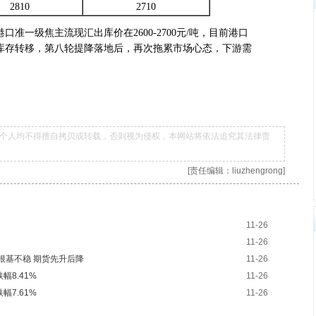
2810
2710
一级焦主流现汇出库价在2600-2700元/吨，目前港口
库存转移，第八轮提降落地后，再次拖累市场心态，下游需
个人均不得擅自拷贝或转载，否则视为侵权，本网站将依法追究其法律责
[责任编辑：liuzhengrong]
11-26
11-26
反弹根基不稳 期货先升后降
11-26
幅8.41%
11-26
幅7.61%
11-26