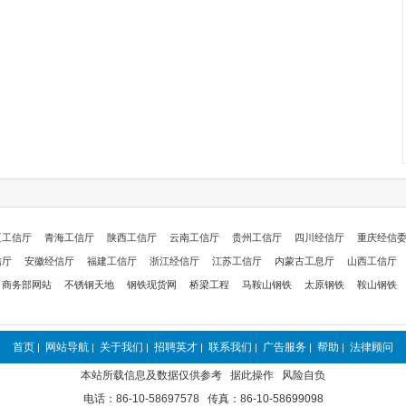
夏工信厅
青海工信厅
陕西工信厅
云南工信厅
贵州工信厅
四川经信厅
重庆经信
信厅
安徽经信厅
福建工信厅
浙江经信厅
江苏工信厅
内蒙古工息厅
山西工信厅
商务部网站
不锈钢天地
钢铁现货网
桥梁工程
马鞍山钢铁
太原钢铁
鞍山钢铁
首页
网站导航
关于我们
招聘英才
联系我们
广告服务
帮助
法律顾问
|
|
|
|
|
|
|
本站所载信息及数据仅供参考 据此操作 风险自负
电话：86-10-58697578 传真：86-10-58699098