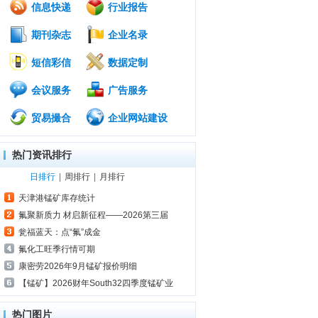
信息快递
行业报告
期刊杂志
企业名录
短信彩信
数据定制
会议服务
广告服务
贸易撮合
企业网站建设
热门资讯排行
日排行
|
周排行
|
月排行
天津港锰矿库存统计
氟聚新质力 材启新征程——2026第三届
瓮福蓝天：点“氟”成金
氟化工旺季行情可期
康密劳2026年9月锰矿报价明细
【锰矿】2026财年South32四季度锰矿业
热门图片