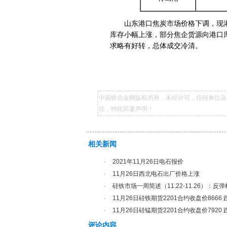
山东港口焦炭市场价格下调，现港口准
库存小幅上涨，部分焦企货源向港口
求略有好转，总体成交冷清。
中国铁合金网版权所有，未经许可，任何单位及
任，特此郑重声明！
相关新闻
·
2021年11月26日电石报价
·
11月26日西北电石出厂价格上涨
·
硅铁市场一周简述（11.22-11.26）：
·
11月26日硅铁期货2201合约收盘价8666 跌
·
11月26日硅锰期货2201合约收盘价7920 跌
评论内容