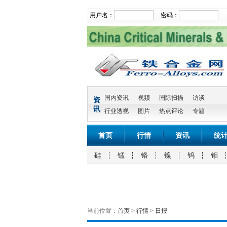
用户名：
密码：
国内资讯
视频
国际扫描
访谈
资
讯
行业透视
图片
热点评论
专题
首页
行情
资讯
统
硅
锰
铬
镍
钨
钼
当前位置：
首页
>
行情
>
日报