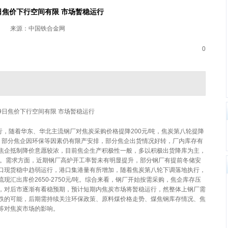
9日焦价下行空间有限 市场暂稳运行
来源：中国铁合金网
0
29日焦价下行空间有限 市场暂稳运行
随着华东、华北主流钢厂对焦炭采购价格提降200元/吨，焦炭第八轮提降
面，部分焦企因环保等因素仍有限产安排，部分焦企出货情况好转，厂内库存有
焦企抵制降价意愿较浓，目前焦企生产积极性一般，多以积极出货降库为主，
元/吨。需求方面，近期钢厂高炉开工率暂未有明显提升，部分钢厂有提前冬储安
口现货稳中趋弱运行，港口集港量有所增加，随着焦炭第八轮下调落地执行，
汇出库价2650-2750元/吨。综合来看，钢厂开始按需采购，焦企库存压
，对后市逐渐有看稳预期，预计短期内焦炭市场将暂稳运行，然整体上钢厂需
跌的可能，后期需持续关注环保政策、原料煤价格走势、煤焦钢库存情况、焦
等对焦炭市场的影响。