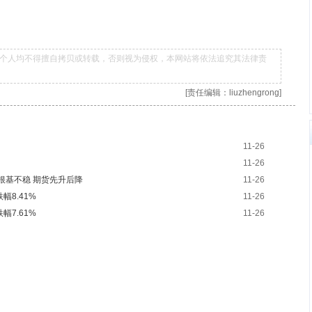
个人均不得擅自拷贝或转载，否则视为侵权，本网站将依法追究其法律责
[责任编辑：liuzhengrong]
11-26
11-26
反弹根基不稳 期货先升后降
11-26
幅8.41%
11-26
幅7.61%
11-26