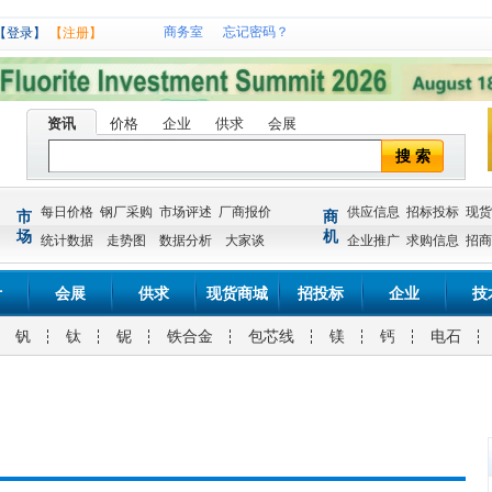
商务室
忘记密码？
【登录】
【注册】
资讯
价格
企业
供求
会展
搜 索
每日价格
钢厂采购
市场评述
厂商报价
供应信息
招标投标
现货
市
商
场
机
统计数据
走势图
数据分析
大家谈
企业推广
求购信息
招商
计
会展
供求
现货商城
招投标
企业
技
钒
钛
铌
铁合金
包芯线
镁
钙
电石