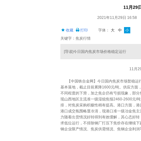
11月2
2021年11月29日 16:58
收藏
打印
字体：
大
中
小
关键字：焦炭行情
[导读]今日国内焦炭市场价格稳定运行
11月
【中国铁合金网】今日国内焦炭市场暂稳运行，
基本落地，截止目前累降1600元/吨。供应方
不同程度的下滑，加之焦企仍有亏损现象，部分
现山西地区主流准一级湿熄焦报2460-2600
排，对焦炭采购积极性稍有提高。港口方面，港
港口成交氛围略显冷清，现港口准一级冶金焦主流现
力随着出货情况好转得到有效缓解，其心态好转
求低位运行，不排除钢厂打压下焦价存在继续下
钢企业限产情况、焦炭供需情况、焦钢企业利润