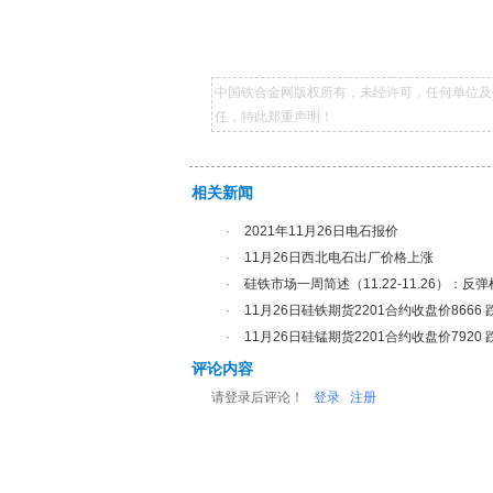
中国铁合金网版权所有，未经许可，任何单位及
任，特此郑重声明！
相关新闻
·
2021年11月26日电石报价
·
11月26日西北电石出厂价格上涨
·
硅铁市场一周简述（11.22-11.26）：
·
11月26日硅铁期货2201合约收盘价8666 跌
·
11月26日硅锰期货2201合约收盘价7920 跌
评论内容
请登录后评论！
登录
注册