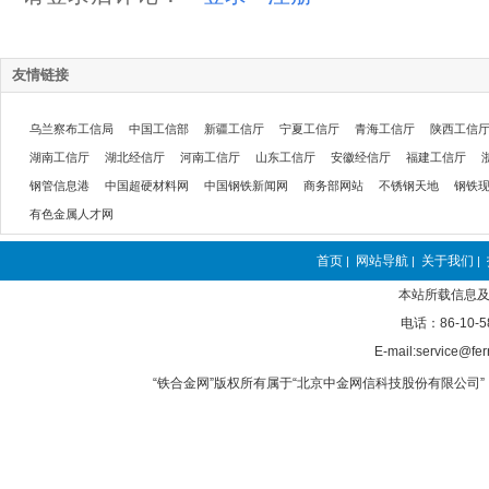
友情链接
乌兰察布工信局
中国工信部
新疆工信厅
宁夏工信厅
青海工信厅
陕西工信
湖南工信厅
湖北经信厅
河南工信厅
山东工信厅
安徽经信厅
福建工信厅
钢管信息港
中国超硬材料网
中国钢铁新闻网
商务部网站
不锈钢天地
钢铁
有色金属人才网
首页
网站导航
关于我们
|
|
|
本站所载信息及
电话：86-10-5
E-mail:service@fer
“铁合金网”版权所有属于“北京中金网信科技股份有限公司” 