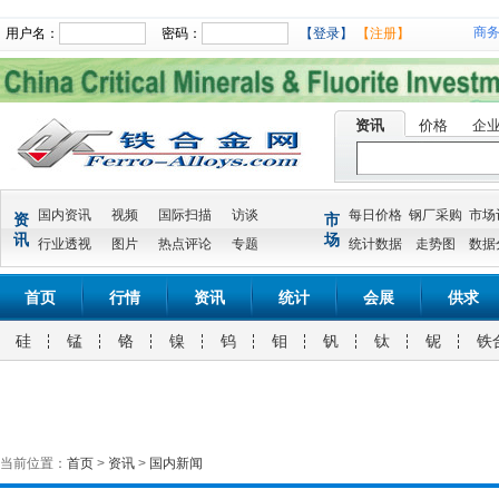
商
用户名：
密码：
【登录】
【注册】
资讯
价格
企
国内资讯
视频
国际扫描
访谈
每日价格
钢厂采购
市场
资
市
讯
场
行业透视
图片
热点评论
专题
统计数据
走势图
数据
首页
行情
资讯
统计
会展
供求
硅
锰
铬
镍
钨
钼
钒
钛
铌
铁
当前位置：
首页
>
资讯
>
国内新闻