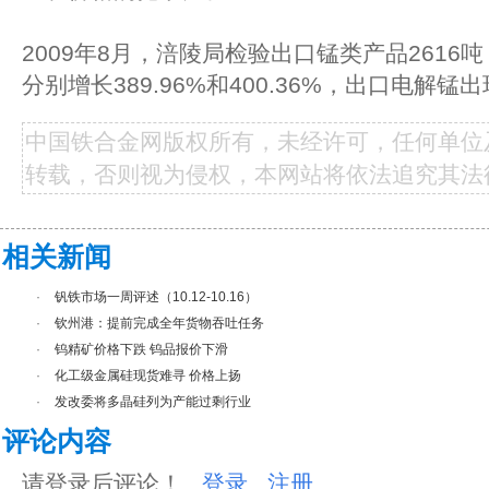
2009年8月，涪陵局检验出口锰类产品2616
分别增长389.96%和400.36%，出口电解
中国铁合金网版权所有，未经许可，任何单位
转载，否则视为侵权，本网站将依法追究其法
相关新闻
·
钒铁市场一周评述（10.12-10.16）
·
钦州港：提前完成全年货物吞吐任务
·
钨精矿价格下跌 钨品报价下滑
·
化工级金属硅现货难寻 价格上扬
·
发改委将多晶硅列为产能过剩行业
评论内容
请登录后评论！
登录
注册