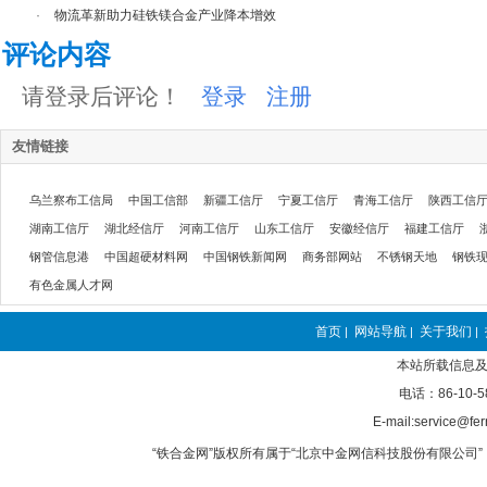
·
物流革新助力硅铁镁合金产业降本增效
评论内容
请登录后评论！
登录
注册
友情链接
乌兰察布工信局
中国工信部
新疆工信厅
宁夏工信厅
青海工信厅
陕西工信
湖南工信厅
湖北经信厅
河南工信厅
山东工信厅
安徽经信厅
福建工信厅
钢管信息港
中国超硬材料网
中国钢铁新闻网
商务部网站
不锈钢天地
钢铁
有色金属人才网
首页
网站导航
关于我们
|
|
|
本站所载信息及
电话：86-10-5
E-mail:service@fer
“铁合金网”版权所有属于“北京中金网信科技股份有限公司” 