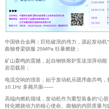
中国铁合金网：巨轮破浪的伟力，源起发动机"
曲轴脊梁驯服 25MPa 狂暴燃烧；
矿山轰鸣的震撼，起自钢铁熔炉泵送澎湃动能，铸
岩层载荷；
电流交响的强音，始于发动机乐团序曲共鸣，
±0.1Hz 多频共振——
高端内燃机领域，发动机作为重型装备的"心脏
转化燃烧动力的核心使命。曲轴的内部质量与