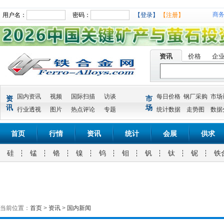
商
用户名：
密码：
【登录】
【注册】
资讯
价格
企
国内资讯
视频
国际扫描
访谈
每日价格
钢厂采购
市场
资
市
讯
场
行业透视
图片
热点评论
专题
统计数据
走势图
数据
首页
行情
资讯
统计
会展
供求
硅
锰
铬
镍
钨
钼
钒
钛
铌
铁
当前位置：
首页
>
资讯
>
国内新闻