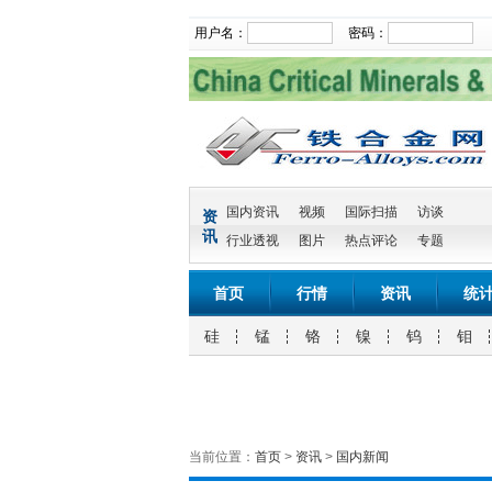
用户名：
密码：
国内资讯
视频
国际扫描
访谈
资
讯
行业透视
图片
热点评论
专题
首页
行情
资讯
统
硅
锰
铬
镍
钨
钼
当前位置：
首页
>
资讯
>
国内新闻