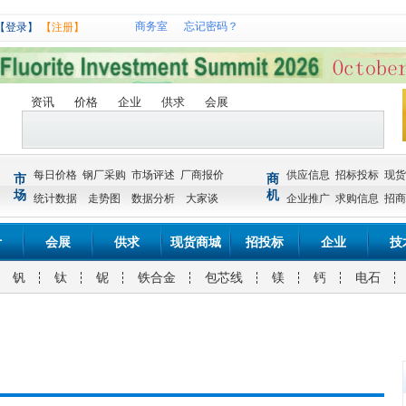
商务室
忘记密码？
【登录】
【注册】
资讯
价格
企业
供求
会展
每日价格
钢厂采购
市场评述
厂商报价
供应信息
招标投标
现货
市
商
场
机
统计数据
走势图
数据分析
大家谈
企业推广
求购信息
招商
计
会展
供求
现货商城
招投标
企业
技
钒
钛
铌
铁合金
包芯线
镁
钙
电石