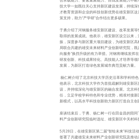
合承载能力、要素集聚能力、自我发展能力不断
技大学一如既往关心支持新区建设发展，持续深
才教育资源和企业的科技创新优势在雄安新区这
策支持，助力“产学研”合作结出更多硕果。
于勇介绍了河钢服务雄安新区建设、改革发展等
取得的发展成就。他表示，雄安新区设立以来，
振，深度参与新区重大项目建设，为雄安新区高
局联合共建的雄安未来材料产业创新研究院，既
向服务”换挡升级的有力举措。河钢将继续发挥
研发创新、科技成果转化、高技能人才培养等领
发展，为新区打造绿色发展城市典范贡献力量。
杨仁树介绍了北京科技大学历史沿革和学科特色
他表示，北京科技大学作为首批疏解到雄安新区
设，并持续深化与雄安新区的融合发展。北京科
任，立足学校学科特色和专业优势，精准对接新
新模式，以高水平科技创新助力新区打造自主创
座谈结束后，于勇、杨仁树一行在田金昌的陪同
料产业创新研究院临时选址、雄安新区中关村科
5月28日，在雄安新区第二届“智绘未来”科技
签署了共建雄安未来材料产业创新研究院及推动