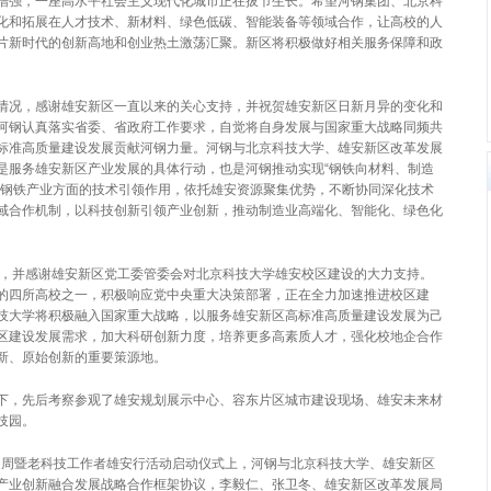
增强，一座高水平社会主义现代化城市正在拔节生长。希望河钢集团、北京科
化和拓展在人才技术、新材料、绿色低碳、智能装备等领域合作，让高校的人
片新时代的创新高地和创业热土激荡汇聚。新区将积极做好相关服务保障和政
情况，感谢雄安新区一直以来的关心支持，并祝贺雄安新区日新月异的变化和
河钢认真落实省委、省政府工作要求，自觉将自身发展与国家重大战略同频共
标准高质量建设发展贡献河钢力量。河钢与北京科技大学、雄安新区改革发展
是服务雄安新区产业发展的具体行动，也是河钢推动实现“钢铁向材料、制造
在钢铁产业方面的技术引领作用，依托雄安资源聚集优势，不断协同深化技术
域合作机制，以科技创新引领产业创新，推动制造业高端化、智能化、绿色化
，并感谢雄安新区党工委管委会对北京科技大学雄安校区建设的大力支持。
的四所高校之一，积极响应党中央重大决策部署，正在全力加速推进校区建
技大学将积极融入国家重大战略，以服务雄安新区高标准高质量建设发展为己
区建设发展需求，加大科研创新力度，培养更多高素质人才，强化校地企合作
新、原始创新的重要策源地。
下，先后考察参观了雄安规划展示中心、容东片区城市建设现场、雄安未来材
技园。
活动周暨老科技工作者雄安行活动启动仪式上，河钢与北京科技大学、雄安新区
产业创新融合发展战略合作框架协议，李毅仁、张卫冬、雄安新区改革发展局