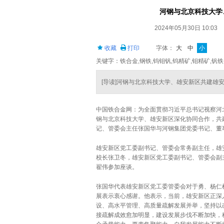
河钢与北京科技大学
2024年05月30日 10:03
收藏
打印
字体：
大
中
小
关键字：铁合金,钢铁,钨钼钒,钨精矿,钼精矿,钒铁
[导读]河钢与北京科技大学、雄安新区共建雄
中国铁合金网：为全面贯彻习近平总书记视察河
钢与北京科技大学、雄安新区深化协同合作，共
记、管委会主任张国华与河钢集团党委书记、董
雄安新区党工委副书记、管委会常务副主任，雄
校长张卫冬，雄安新区党工委副书记、管委会副
翟伟参加座谈。
张国华代表雄安新区党工委管委会对于勇、杨仁
展表示衷心感谢。他表示，当前，雄安新区正深
设、高水平管理、高质量疏解发展并举，坚持以
接疏解成效愈加明显，建设发展步伐不断加快，