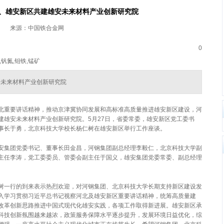
、雄安新区共建雄安未来材料产业创新研究院
来源：中国铁合金网
0
,钒氮,钼铁,锰矿
安未来材料产业创新研究院
北重要讲话精神，推动京津冀协同发展和高标准高质量推进雄安新区建设，河
建雄安未来材料产业创新研究院。5月27日，省委常委，雄安新区党工委书
事长于勇，北京科技大学校长杨仁树在雄安新区举行工作座谈。
安集团党委书记、董事长田金昌，河钢集团副总经理李毅仁，北京科技大学副
主任李涛，党工委委员、管委会副主任于国义，雄安集团党委常委、副总经理
树一行的到来表示热烈欢迎，对河钢集团、北京科技大学长期支持新区建设发
入学习贯彻习近平总书记视察河北及雄安新区重要讲话精神，统筹高质量建
改革创新思路推进中国式现代化雄安实践，各项工作取得新进展。雄安新区承
科技创新氛围越来越浓，政策服务保障水平逐步提升，发展环境日益优化，综