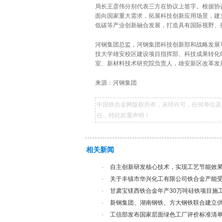
局长王彦伟分别代表三方在协议上签字。根据协
面向国家重大需求，拓展科技创新应用场景，建
低碳等产业创新融合发展，打造具有国际视野、
河钢集团总监，河钢集团科技创新部和战略发展
技大学雄安校区建设项目指挥部、科技成果转化
室、新材料技术研究院负责人，雄安新区改革发
来源：河钢集团
中国铁合金网版权所有，未经许可，任何单位及
任，特此郑重声明！
相关新闻
·
自主创新研发核心技术，实现工艺节能效果大
·
关于丰镇市华兴化工有限公司铁合金产能
·
甘肃宝镁西铁合金年产30万吨硅铁项目施工
·
新钢集团、湖南钢铁、方大钢铁联合建立供
·
工信部发布国家层面绿色工厂评价标准清单（