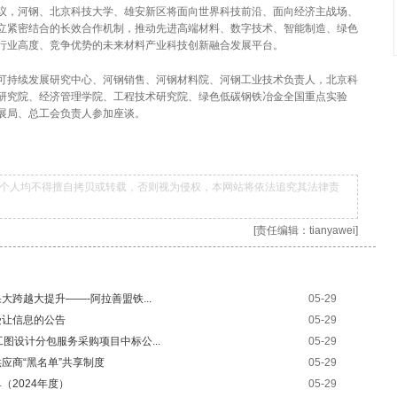
议，河钢、北京科技大学、雄安新区将面向世界科技前沿、面向经济主战场、
立紧密结合的长效合作机制，推动先进高端材料、数字技术、智能制造、绿色
行业高度、竞争优势的未来材料产业科技创新融合发展平台。
可持续发展研究中心、河钢销售、河钢材料院、河钢工业技术负责人，北京科
研究院、经济管理学院、工程技术研究院、绿色低碳钢铁冶金全国重点实验
展局、总工会负责人参加座谈。
个人均不得擅自拷贝或转载，否则视为侵权，本网站将依法追究其法律责
[责任编辑：tianyawei]
跨越大提升——-阿拉善盟铁...
05-29
受让信息的公告
05-29
图设计分包服务采购项目中标公...
05-29
应商“黑名单”共享制度
05-29
2024年度）
05-29