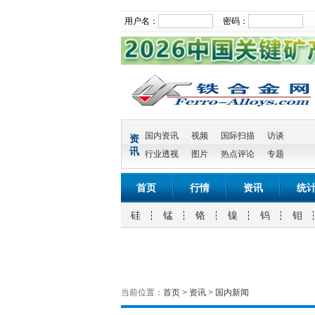
用户名：
密码：
国内资讯
视频
国际扫描
访谈
资
讯
行业透视
图片
热点评论
专题
首页
行情
资讯
统
硅
锰
铬
镍
钨
钼
当前位置：
首页
>
资讯
>
国内新闻