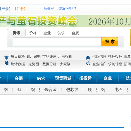
商务室
忘记密码？
【登录】
【注册】
资讯
价格
企业
供求
会展
搜 索
每日价格
钢厂采购
市场评述
厂商报价
供应信息
招标投标
现货
市
商
场
机
统计数据
走势图
数据分析
大家谈
企业推广
求购信息
招商
计
会展
供求
现货商城
招投标
企业
技
钒
钛
铌
铁合金
包芯线
镁
钙
电石