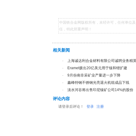
中国铁合金网版权所有，未经许可，任何单位及
任，特此郑重声明！
相关新闻
·
上海诚达利合金材料有限公司诚聘业务精
·
Eramet拨出20亿美元用于镍和锂扩建
·
9月份南非采矿业产量进一步下降
·
鑫峰特钢不锈钢光亮退火机组成品下线
·
淡水河谷将出售印尼镍矿公司14%的股份
评论内容
请登录后评论！
登录
注册