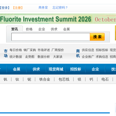
商务室
忘记密码？
【登录】
【注册】
资讯
价格
企业
供求
会展
搜 索
每日价格
钢厂采购
市场评述
厂商报价
供应信息
招标投标
现货
市
商
场
机
统计数据
走势图
数据分析
大家谈
企业推广
求购信息
招商
计
会展
供求
现货商城
招投标
企业
技
钒
钛
铌
铁合金
包芯线
镁
钙
电石