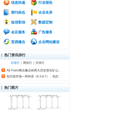
信息快递
行业报告
期刊杂志
企业名录
短信彩信
数据定制
会议服务
广告服务
贸易撮合
企业网站建设
热门资讯排行
日排行
|
周排行
|
月排行
AE Fuels整合氟石岭两大历史萤石矿山，
包芯线市场一周评述（8.3-8.7）：包芯
热门图片