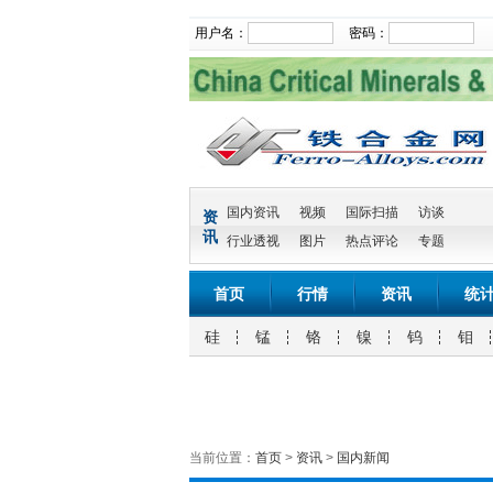
用户名：
密码：
国内资讯
视频
国际扫描
访谈
资
讯
行业透视
图片
热点评论
专题
首页
行情
资讯
统
硅
锰
铬
镍
钨
钼
当前位置：
首页
>
资讯
>
国内新闻