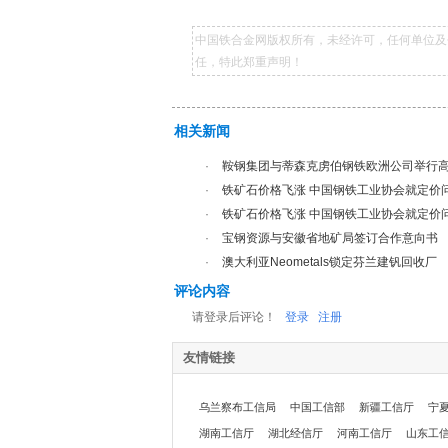
中国铁合金网版权所有，未经许可，任何单位及
任，特此郑重声明！
相关新闻
·
鞍钢集团与蒂森克虏伯钢铁欧洲公司举行
·
铁矿石价格飞涨 中国钢铁工业协会就定价
·
铁矿石价格飞涨 中国钢铁工业协会就定价
·
宝钢资源与安徽省地矿局签订合作意向书
·
澳大利亚Neometals锁定芬兰建钒回收厂
评论内容
请登录后评论！
登录
注册
友情链接
乌兰察布工信局
中国工信部
新疆工信厅
宁
湖南工信厅
湖北经信厅
河南工信厅
山东工