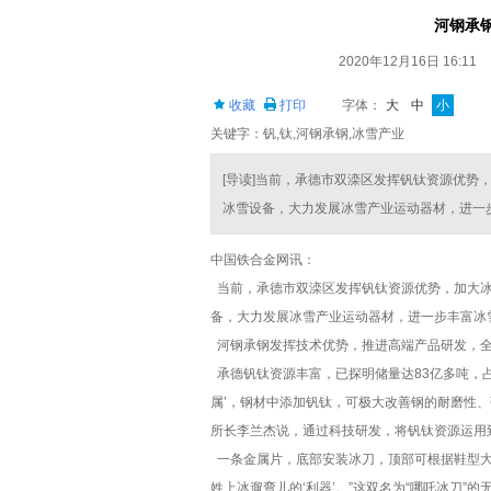
河钢承
2020年12月16日 16:11
收藏
打印
字体：
大
中
小
关键字：钒,钛,河钢承钢,冰雪产业
[导读]当前，承德市双滦区发挥钒钛资源优势
冰雪设备，大力发展冰雪产业运动器材，进一
中国铁合金网讯：
当前，承德市双滦区发挥钒钛资源优势，加大冰
备，大力发展冰雪产业运动器材，进一步丰富冰
河钢承钢发挥技术优势，推进高端产品研发，全
承德钒钛资源丰富，已探明储量达83亿多吨，占
属’，钢材中添加钒钛，可极大改善钢的耐磨性
所长李兰杰说，通过科技研发，将钒钛资源运用
一条金属片，底部安装冰刀，顶部可根据鞋型大
姓上冰遛弯儿的‘利器’。”这双名为“哪吒冰刀