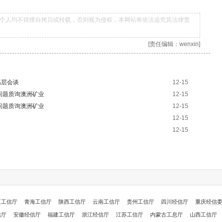
个人均不得擅自拷贝或转载，否则视为侵权，本网站将依法追究其法律责
[责任编辑：wenxin]
高层会谈
12-15
问题质询澳洲矿业
12-15
问题质询澳洲矿业
12-15
12-15
12-15
夏工信厅
青海工信厅
陕西工信厅
云南工信厅
贵州工信厅
四川经信厅
重庆经信
信厅
安徽经信厅
福建工信厅
浙江经信厅
江苏工信厅
内蒙古工息厅
山西工信厅