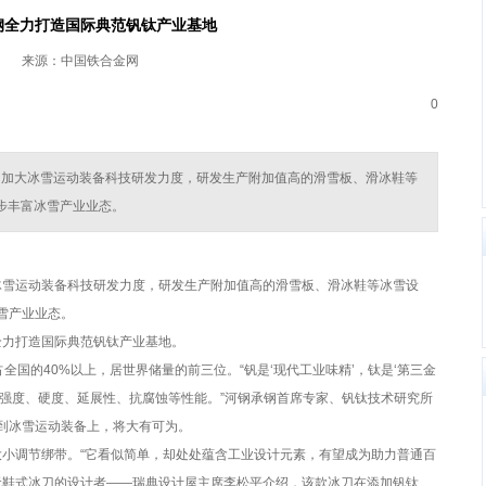
钢全力打造国际典范钒钛产业基地
来源：中国铁合金网
0
，加大冰雪运动装备科技研发力度，研发生产附加值高的滑雪板、滑冰鞋等
步丰富冰雪产业业态。
雪运动装备科技研发力度，研发生产附加值高的滑雪板、滑冰鞋等冰雪设
雪产业业态。
力打造国际典范钒钛产业基地。
全国的40%以上，居世界储量的前三位。“钒是‘现代工业味精’，钛是‘第三金
、强度、硬度、延展性、抗腐蚀等性能。”河钢承钢首席专家、钒钛技术研究所
到冰雪运动装备上，将大有可为。
小调节绑带。“它看似简单，却处处蕴含工业设计元素，有望成为助力普通百
”的无鞋式冰刀的设计者——瑞典设计屋主席李松平介绍，该款冰刀在添加钒钛