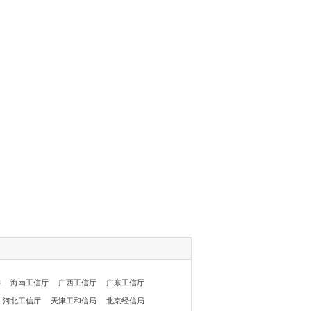
委
海南工信厅
广西工信厅
广东工信厅
河北工信厅
天津工和信局
北京经信局