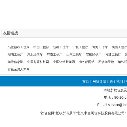
友情链接
乌兰察布工信局
中国工信部
新疆工信厅
宁夏工信厅
青海工信厅
陕西工信
湖南工信厅
湖北经信厅
河南工信厅
山东工信厅
安徽经信厅
福建工信厅
钢管信息港
中国超硬材料网
中国钢铁新闻网
商务部网站
不锈钢天地
钢铁
有色金属人才网
首页
网站导航
关于我们
|
|
|
本站所载信息及
电话：86-10-5
E-mail:service@fer
“铁合金网”版权所有属于“北京中金网信科技股份有限公司” 