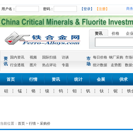
商
用户名：
密码：
【登录】
【注册】
资讯
价格
企
国内资讯
视频
国际扫描
访谈
每日价格
钢厂采购
市场
资
市
讯
场
行业透视
图片
热点评论
专题
统计数据
走势图
数据
首页
行情
资讯
统计
会展
供求
硅
锰
铬
镍
钨
钼
钒
钛
铌
铁
当前位置：
首页
>
行情
>
采购价