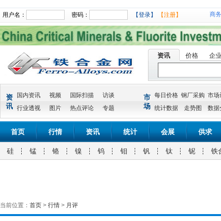
商
用户名：
密码：
【登录】
【注册】
资讯
价格
企
国内资讯
视频
国际扫描
访谈
每日价格
钢厂采购
市场
资
市
讯
场
行业透视
图片
热点评论
专题
统计数据
走势图
数据
首页
行情
资讯
统计
会展
供求
硅
锰
铬
镍
钨
钼
钒
钛
铌
铁
当前位置：
首页
>
行情
>
月评