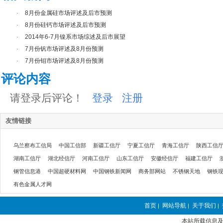
·
8月份金属硅市场评述及后市预测
·
8月份硅钙市场评述及后市预测
·
2014年6-7月镍系市场综述及后市展望
·
7月份钒市场评述及8月份预测
·
7月份钼市场评述及8月份预测
评论内容
请登录后评论！
登录
注册
友情链接
乌兰察布工信局
中国工信部
新疆工信厅
宁夏工信厅
青海工信厅
陕西工信
湖南工信厅
湖北经信厅
河南工信厅
山东工信厅
安徽经信厅
福建工信厅
钢管信息港
中国超硬材料网
中国钢铁新闻网
商务部网站
不锈钢天地
钢铁
有色金属人才网
首页
网站导航
关于我们
|
|
|
本站所载信息及