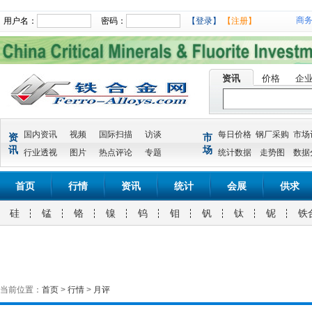
商
用户名：
密码：
【登录】
【注册】
资讯
价格
企
国内资讯
视频
国际扫描
访谈
每日价格
钢厂采购
市场
资
市
讯
场
行业透视
图片
热点评论
专题
统计数据
走势图
数据
首页
行情
资讯
统计
会展
供求
硅
锰
铬
镍
钨
钼
钒
钛
铌
铁
当前位置：
首页
>
行情
>
月评