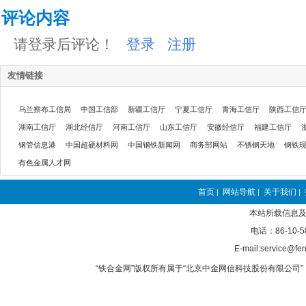
评论内容
请登录后评论！
登录
注册
友情链接
乌兰察布工信局
中国工信部
新疆工信厅
宁夏工信厅
青海工信厅
陕西工信
湖南工信厅
湖北经信厅
河南工信厅
山东工信厅
安徽经信厅
福建工信厅
钢管信息港
中国超硬材料网
中国钢铁新闻网
商务部网站
不锈钢天地
钢铁
有色金属人才网
首页
网站导航
关于我们
|
|
|
本站所载信息及
电话：86-10-5
E-mail:service@fer
“铁合金网”版权所有属于“北京中金网信科技股份有限公司” 