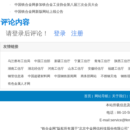
·
中国铁合金网参加铁合金工业协会第八届三次会员大会
·
中国铁合金网新版网站上线公告
评论内容
请登录后评论！
登录
注册
友情链接
乌兰察布工信局
中国工信部
新疆工信厅
宁夏工信厅
青海工信厅
陕西工信
湖南工信厅
湖北经信厅
河南工信厅
山东工信厅
安徽经信厅
福建工信厅
钢管信息港
中国超硬材料网
中国钢铁新闻网
商务部网站
不锈钢天地
钢铁
有色金属人才网
首页
网站导航
关于我们
|
|
|
本站所载信息及
电话：86-10-5
E-mail:service@fer
“铁合金网”版权所有属于“北京中金网信科技股份有限公司” 