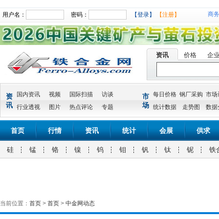
商
用户名：
密码：
【登录】
【注册】
资讯
价格
企
国内资讯
视频
国际扫描
访谈
每日价格
钢厂采购
市场
资
市
讯
场
行业透视
图片
热点评论
专题
统计数据
走势图
数据
首页
行情
资讯
统计
会展
供求
硅
锰
铬
镍
钨
钼
钒
钛
铌
铁
当前位置：
首页
>
首页
>
中金网动态