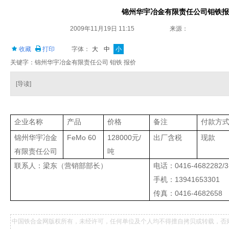
锦州华宇冶金有限责任公司钼铁报
2009年11月19日 11:15
来源：
收藏
打印
字体：
大
中
小
关键字：锦州华宇冶金有限责任公司 钼铁 报价
[导读]
企业名称
产品
价格
备注
付款方
锦州华宇冶金
FeMo 60
128000
元
/
出厂含税
现款
有限责任公司
吨
联系人：梁东（营销部
部长）
电话：
0416-4682282/3
手机：
13941653301
传真：
0416-4682658
中国铁合金网版权所有，未经许可，任何单位及个人均不得擅自拷贝或转载，否