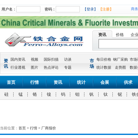
商
用户名：
密码：
【登录】
【注册】
资讯
价格
企
国内资讯
视频
国际扫描
访谈
每日价格
钢厂采购
市场
资
市
讯
场
行业透视
图片
热点评论
专题
统计数据
走势图
数据
首页
行情
资讯
统计
会展
供求
硅
锰
铬
镍
钨
钼
钒
钛
铌
铁
当前位置：
首页
>
行情
>
厂商报价