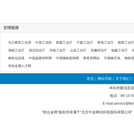
友情链接
乌兰察布工信局
中国工信部
新疆工信厅
宁夏工信厅
青海工信厅
陕西工信
湖南工信厅
湖北经信厅
河南工信厅
山东工信厅
安徽经信厅
福建工信厅
钢管信息港
中国超硬材料网
中国钢铁新闻网
商务部网站
不锈钢天地
钢铁
有色金属人才网
首页
网站导航
关于我们
|
|
|
本站所载信息及
电话：86-10-5
E-mail:service@fer
“铁合金网”版权所有属于“北京中金网信科技股份有限公司” 