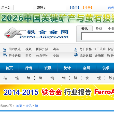
商
用户名：
密码：
【登录】
【注册】
资讯
价格
企
国内资讯
视频
国际扫描
访谈
每日价格
钢厂采购
市场
资
市
讯
场
行业透视
图片
热点评论
专题
统计数据
走势图
数据
首页
行情
资讯
统计
会展
供求
硅
锰
铬
镍
钨
钼
钒
钛
铌
铁
当前位置：
首页
>
资讯
>
钼