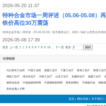
2026-05-20 11:37
特种合金市场一周评述（05.06-05.08
铁价高位30万震荡
特种合金市场一周评述（05.06-05.08）钒市僵持运行，再找一钼矿山竟售出价/
2026-05-08 17:39
首页
上一页
1
2
3
4
5
6
7
8
9
10
...
下一页
尾页
友情链接
乌兰察布工信局
中国工信部
新疆工信厅
宁夏工信厅
青海工信厅
陕西工信
湖南工信厅
湖北经信厅
河南工信厅
山东工信厅
安徽经信厅
福建工信厅
钢管信息港
中国超硬材料网
中国钢铁新闻网
商务部网站
不锈钢天地
钢铁
有色金属人才网
首页
网站导航
关于我们
|
|
|