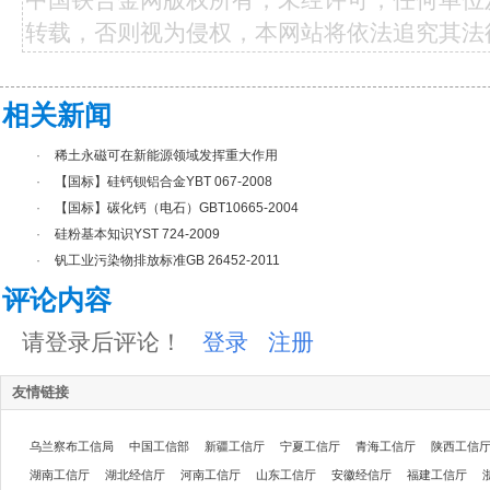
转载，否则视为侵权，本网站将依法追究其法
相关新闻
·
稀土永磁可在新能源领域发挥重大作用
·
【国标】硅钙钡铝合金YBT 067-2008
·
【国标】碳化钙（电石）GBT10665-2004
·
硅粉基本知识YST 724-2009
·
钒工业污染物排放标准GB 26452-2011
评论内容
请登录后评论！
登录
注册
友情链接
乌兰察布工信局
中国工信部
新疆工信厅
宁夏工信厅
青海工信厅
陕西工信
湖南工信厅
湖北经信厅
河南工信厅
山东工信厅
安徽经信厅
福建工信厅