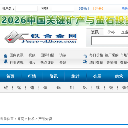
商
用户名：
密码：
【登录】
【注册】
资讯
价格
企
国内资讯
视频
国际扫描
访谈
每日价格
钢厂采购
市场
资
市
讯
场
行业透视
图片
热点评论
专题
统计数据
走势图
数据
首页
行情
资讯
统计
会展
供求
硅
锰
铬
镍
钨
钼
钒
钛
铌
铁
当前位置：
首页
>
技术
>
产品知识