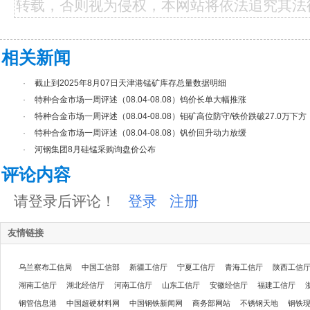
转载，否则视为侵权，本网站将依法追究其法
相关新闻
·
截止到2025年8月07日天津港锰矿库存总量数据明细
·
特种合金市场一周评述（08.04-08.08）钨价长单大幅推涨
·
特种合金市场一周评述（08.04-08.08）钼矿高位防守/铁价跌破27.0万下方
·
特种合金市场一周评述（08.04-08.08）钒价回升动力放缓
·
河钢集团8月硅锰采购询盘价公布
评论内容
请登录后评论！
登录
注册
友情链接
乌兰察布工信局
中国工信部
新疆工信厅
宁夏工信厅
青海工信厅
陕西工信
湖南工信厅
湖北经信厅
河南工信厅
山东工信厅
安徽经信厅
福建工信厅
钢管信息港
中国超硬材料网
中国钢铁新闻网
商务部网站
不锈钢天地
钢铁