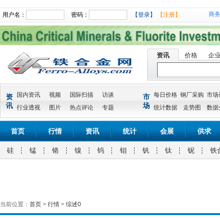
商
用户名：
密码：
【登录】
【注册】
资讯
价格
企
国内资讯
视频
国际扫描
访谈
每日价格
钢厂采购
市场
资
市
讯
场
行业透视
图片
热点评论
专题
统计数据
走势图
数据
首页
行情
资讯
统计
会展
供求
硅
锰
铬
镍
钨
钼
钒
钛
铌
铁
当前位置：
首页
>
行情
>
综述0