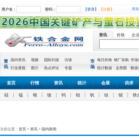
商
用户名：
密码：
【登录】
【注册】
资讯
价格
企
国内资讯
视频
国际扫描
访谈
每日价格
钢厂采购
市场
资
市
讯
场
行业透视
图片
热点评论
专题
统计数据
走势图
数据
首页
行情
资讯
统计
会展
供求
硅
锰
铬
镍
钨
钼
钒
钛
铌
铁
当前位置：
首页
>
资讯
>
国内新闻