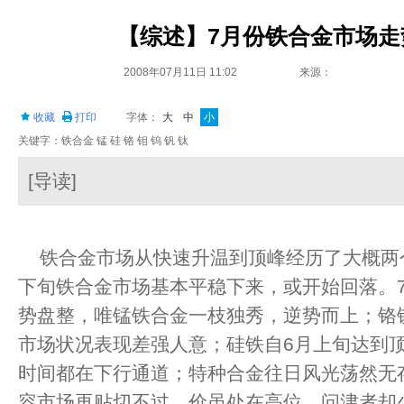
【综述】7月份铁合金市场走
2008年07月11日 11:02
来源：
收藏
打印
字体：
大
中
小
关键字：铁合金 锰 硅 铬 钼 钨 钒 钛
[导读]
铁合金市场从快速升温到顶峰经历了大概两
下旬铁合金市场基本平稳下来，或开始回落。
势盘整，唯锰铁合金一枝独秀，逆势而上；铬
市场状况表现差强人意；硅铁自6月上旬达到
时间都在下行通道；特种合金往日风光荡然无存
容市场再贴切不过，价虽处在高位，问津者却