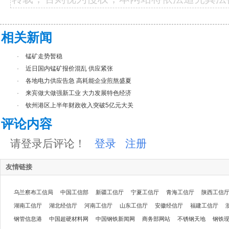
相关新闻
·
锰矿走势暂稳
·
近日国内锰矿报价混乱 供应紧张
·
各地电力供应告急 高耗能企业煎熬盛夏
·
来宾做大做强新工业 大力发展特色经济
·
钦州港区上半年财政收入突破5亿元大关
评论内容
请登录后评论！
登录
注册
友情链接
乌兰察布工信局
中国工信部
新疆工信厅
宁夏工信厅
青海工信厅
陕西工信
湖南工信厅
湖北经信厅
河南工信厅
山东工信厅
安徽经信厅
福建工信厅
钢管信息港
中国超硬材料网
中国钢铁新闻网
商务部网站
不锈钢天地
钢铁