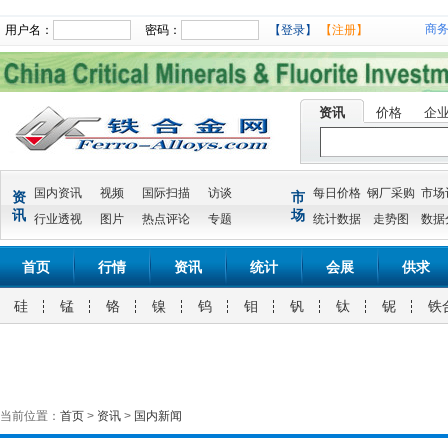
商
用户名：
密码：
【登录】
【注册】
资讯
价格
企
国内资讯
视频
国际扫描
访谈
每日价格
钢厂采购
市场
资
市
讯
场
行业透视
图片
热点评论
专题
统计数据
走势图
数据
首页
行情
资讯
统计
会展
供求
硅
锰
铬
镍
钨
钼
钒
钛
铌
铁
当前位置：
首页
>
资讯
>
国内新闻