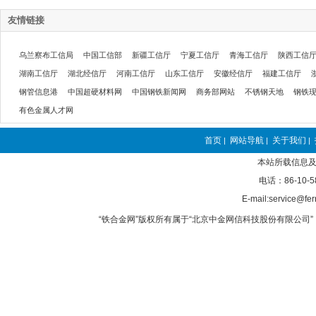
友情链接
乌兰察布工信局
中国工信部
新疆工信厅
宁夏工信厅
青海工信厅
陕西工信
湖南工信厅
湖北经信厅
河南工信厅
山东工信厅
安徽经信厅
福建工信厅
钢管信息港
中国超硬材料网
中国钢铁新闻网
商务部网站
不锈钢天地
钢铁
有色金属人才网
首页
网站导航
关于我们
|
|
|
本站所载信息及
电话：86-10-5
E-mail:service@fer
“铁合金网”版权所有属于“北京中金网信科技股份有限公司” 