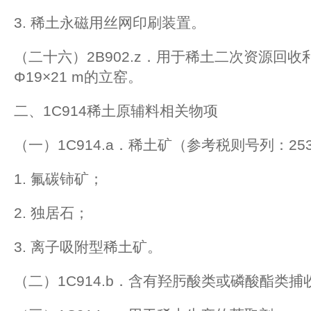
3. 稀土永磁用丝网印刷装置。
（二十六）2B902.z．用于稀土二次资源回
Φ19×21 m的立窑。
二、1C914稀土原辅料相关物项
（一）1C914.a．稀土矿（参考税则号列：253
1. 氟碳铈矿；
2. 独居石；
3. 离子吸附型稀土矿。
（二）1C914.b．含有羟肟酸类或磷酸酯类