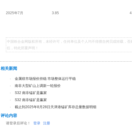
2025年7月
3.85
4
中国铁合金网版权所有，未经许可，任何单位及个人均不得擅自拷贝或转载，否
任，特此郑重声明！
相关新闻
·
金属镁市场报价持稳 市场整体运行平稳
·
南非大型矿山上调新一轮报价
·
S32 南非锰矿是赢家
·
S32 南非锰矿是赢家
·
截止到2025年8月28日天津港锰矿库存总量数据明细
评论内容
请登录后评论！
登录
注册