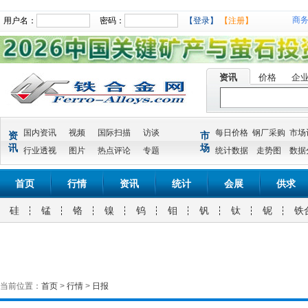
商
用户名：
密码：
【登录】
【注册】
资讯
价格
企
国内资讯
视频
国际扫描
访谈
每日价格
钢厂采购
市场
资
市
讯
场
行业透视
图片
热点评论
专题
统计数据
走势图
数据
首页
行情
资讯
统计
会展
供求
硅
锰
铬
镍
钨
钼
钒
钛
铌
铁
当前位置：
首页
>
行情
>
日报