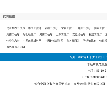
友情链接
乌兰察布工信局
中国工信部
新疆工信厅
宁夏工信厅
青海工信厅
陕西工信
湖南工信厅
湖北经信厅
河南工信厅
山东工信厅
安徽经信厅
福建工信厅
钢管信息港
中国超硬材料网
中国钢铁新闻网
商务部网站
不锈钢天地
钢铁
有色金属人才网
首页
网站导航
关于我们
|
|
|
本站所载信息及
电话：86-10-5
E-mail:service@fer
“铁合金网”版权所有属于“北京中金网信科技股份有限公司” 