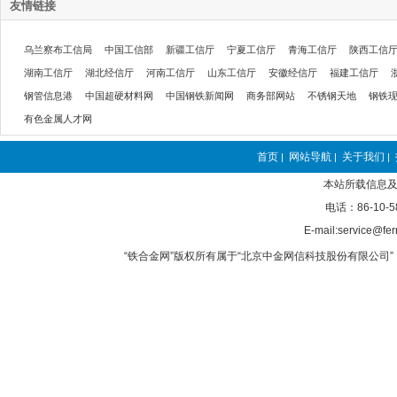
友情链接
乌兰察布工信局
中国工信部
新疆工信厅
宁夏工信厅
青海工信厅
陕西工信
湖南工信厅
湖北经信厅
河南工信厅
山东工信厅
安徽经信厅
福建工信厅
钢管信息港
中国超硬材料网
中国钢铁新闻网
商务部网站
不锈钢天地
钢铁
有色金属人才网
首页
网站导航
关于我们
|
|
|
本站所载信息及
电话：86-10-5
E-mail:service@fer
“铁合金网”版权所有属于“北京中金网信科技股份有限公司” 