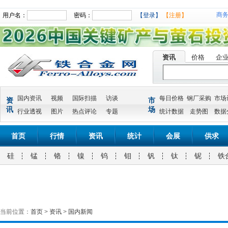
商
用户名：
密码：
【登录】
【注册】
资讯
价格
企
国内资讯
视频
国际扫描
访谈
每日价格
钢厂采购
市场
资
市
讯
场
行业透视
图片
热点评论
专题
统计数据
走势图
数据
首页
行情
资讯
统计
会展
供求
硅
锰
铬
镍
钨
钼
钒
钛
铌
铁
当前位置：
首页
>
资讯
>
国内新闻