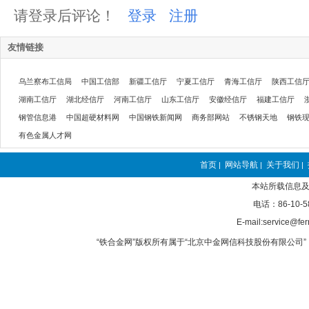
请登录后评论！
登录
注册
友情链接
乌兰察布工信局
中国工信部
新疆工信厅
宁夏工信厅
青海工信厅
陕西工信
湖南工信厅
湖北经信厅
河南工信厅
山东工信厅
安徽经信厅
福建工信厅
钢管信息港
中国超硬材料网
中国钢铁新闻网
商务部网站
不锈钢天地
钢铁
有色金属人才网
首页
网站导航
关于我们
|
|
|
本站所载信息及
电话：86-10-5
E-mail:service@fer
“铁合金网”版权所有属于“北京中金网信科技股份有限公司” 