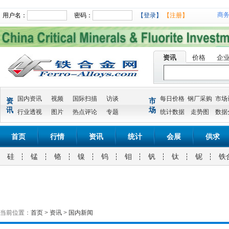
商
用户名：
密码：
【登录】
【注册】
资讯
价格
企
国内资讯
视频
国际扫描
访谈
每日价格
钢厂采购
市场
资
市
讯
场
行业透视
图片
热点评论
专题
统计数据
走势图
数据
首页
行情
资讯
统计
会展
供求
硅
锰
铬
镍
钨
钼
钒
钛
铌
铁
当前位置：
首页
>
资讯
>
国内新闻