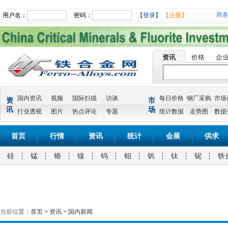
商
用户名：
密码：
【登录】
【注册】
资讯
价格
企
国内资讯
视频
国际扫描
访谈
每日价格
钢厂采购
市场
资
市
讯
场
行业透视
图片
热点评论
专题
统计数据
走势图
数据
首页
行情
资讯
统计
会展
供求
硅
锰
铬
镍
钨
钼
钒
钛
铌
铁
当前位置：
首页
>
资讯
>
国内新闻