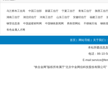
乌兰察布工信局
中国工信部
新疆工信厅
宁夏工信厅
青海工信厅
陕西工信
湖南工信厅
湖北经信厅
河南工信厅
山东工信厅
安徽经信厅
福建工信厅
钢管信息港
中国超硬材料网
中国钢铁新闻网
商务部网站
不锈钢天地
钢铁
有色金属人才网
首页
网站导航
关于我们
|
|
|
本站所载信息及
电话：86-10-5
E-mail:service@fer
“铁合金网”版权所有属于“北京中金网信科技股份有限公司” 