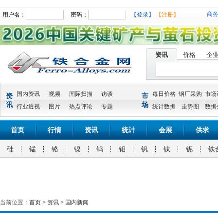
商
用户名：
密码：
【登录】
【注册】
资讯
价格
企
国内资讯
视频
国际扫描
访谈
每日价格
钢厂采购
市场
资
市
讯
场
行业透视
图片
热点评论
专题
统计数据
走势图
数据
首页
行情
资讯
统计
会展
供求
硅
锰
铬
镍
钨
钼
钒
钛
铌
铁
当前位置：
首页
>
资讯
>
国内新闻