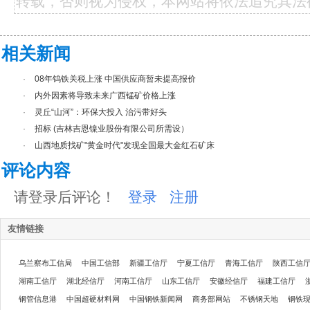
转载，否则视为侵权，本网站将依法追究其法
相关新闻
·
08年钨铁关税上涨 中国供应商暂未提高报价
·
内外因素将导致未来广西锰矿价格上涨
·
灵丘“山河”：环保大投入 治污带好头
·
招标 (吉林吉恩镍业股份有限公司所需设）
·
山西地质找矿"黄金时代"发现全国最大金红石矿床
评论内容
请登录后评论！
登录
注册
友情链接
乌兰察布工信局
中国工信部
新疆工信厅
宁夏工信厅
青海工信厅
陕西工信
湖南工信厅
湖北经信厅
河南工信厅
山东工信厅
安徽经信厅
福建工信厅
钢管信息港
中国超硬材料网
中国钢铁新闻网
商务部网站
不锈钢天地
钢铁