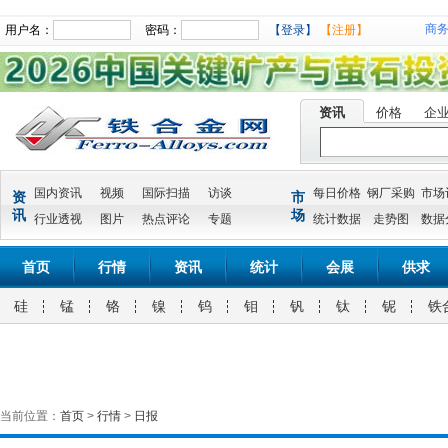
商
用户名：
密码：
【登录】
【注册】
资讯
价格
企
国内资讯
视频
国际扫描
访谈
每日价格
钢厂采购
市场
资
市
讯
场
行业透视
图片
热点评论
专题
统计数据
走势图
数据
首页
行情
资讯
统计
会展
供求
硅
锰
铬
镍
钨
钼
钒
钛
铌
铁
当前位置：
首页
>
行情
>
日报