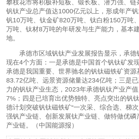
攀枝花市将积极补短板、锻长板、潜力强、链条
钒钛产业总产值达1000亿元以上，形成年产钒渣
钒10万吨、钛金矿820万吨、钛白粉150万吨
万吨、钛材8万吨的年研发与生产能力，基本
地。
承德市区域钒钛产业发展报告显示，承德钒
现在4个方面：一是承德是中国首个钒钛矿发
承德是我国重要、世界驰名的钒钛磁铁矿资源
83.72亿吨、远景资源储量达234亿吨；三
力的钒钛产业生态，2023年承德钒钛产业产值
7%；四是已培育出优势独特、亮点突出的钒
德计划突破钒钛磁铁矿“一次采、综合选、梯次
强钒产业链、创新发展钛产业链、做特做优磷
产业链。（中国能源报）