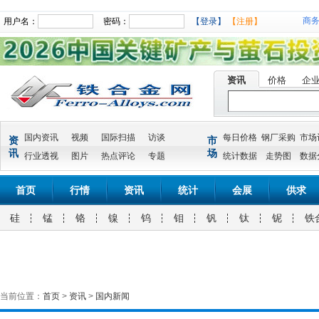
商
用户名：
密码：
【登录】
【注册】
资讯
价格
企
国内资讯
视频
国际扫描
访谈
每日价格
钢厂采购
市场
资
市
讯
场
行业透视
图片
热点评论
专题
统计数据
走势图
数据
首页
行情
资讯
统计
会展
供求
硅
锰
铬
镍
钨
钼
钒
钛
铌
铁
当前位置：
首页
>
资讯
>
国内新闻