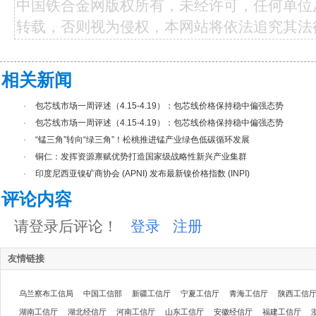
中国铁合金网版权所有，未经许可，任何单位
转载，否则视为侵权，本网站将依法追究其法
相关新闻
·
包芯线市场一周评述（4.15-4.19）：包芯线价格保持稳中偏强态势
·
包芯线市场一周评述（4.15-4.19）：包芯线价格保持稳中偏强态势
·
“锰三角”转向“绿三角”！松桃推进锰产业绿色低碳循环发展
·
铜仁：发挥资源禀赋优势打造国家级战略性新兴产业集群
·
印度尼西亚镍矿商协会 (APNI) 发布最新镍价格指数 (INPI)
评论内容
请登录后评论！
登录
注册
友情链接
乌兰察布工信局
中国工信部
新疆工信厅
宁夏工信厅
青海工信厅
陕西工信
湖南工信厅
湖北经信厅
河南工信厅
山东工信厅
安徽经信厅
福建工信厅