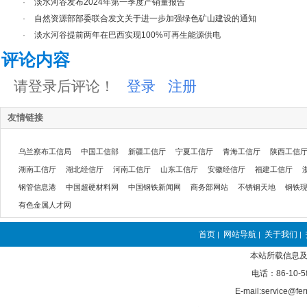
·
淡水河谷发布2024年第一季度产销量报告
·
自然资源部部委联合发文关于进一步加强绿色矿山建设的通知
·
淡水河谷提前两年在巴西实现100%可再生能源供电
评论内容
请登录后评论！
登录
注册
友情链接
乌兰察布工信局
中国工信部
新疆工信厅
宁夏工信厅
青海工信厅
陕西工信
湖南工信厅
湖北经信厅
河南工信厅
山东工信厅
安徽经信厅
福建工信厅
钢管信息港
中国超硬材料网
中国钢铁新闻网
商务部网站
不锈钢天地
钢铁
有色金属人才网
首页
网站导航
关于我们
|
|
|
本站所载信息及
电话：86-10-5
E-mail:service@fer