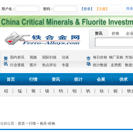
商
用户名：
密码：
【登录】
【注册】
资讯
价格
企
国内资讯
视频
国际扫描
访谈
每日价格
钢厂采购
市场
资
市
讯
场
行业透视
图片
热点评论
专题
统计数据
走势图
数据
首页
行情
资讯
统计
会展
供求
硅
锰
铬
镍
钨
钼
钒
钛
铌
铁
当前位置：
首页
>
行情
>
相关-价格