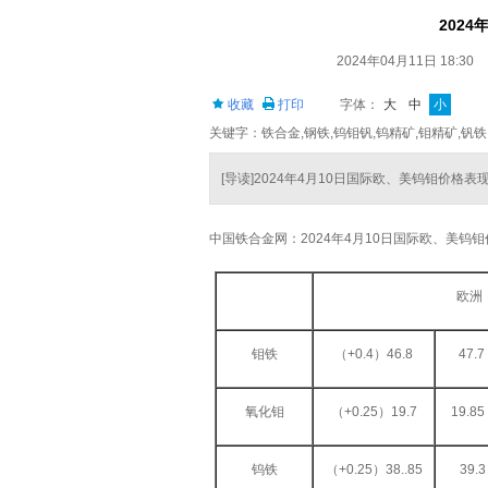
202
2024年04月11日 18:30
收藏
打印
字体：
大
中
小
关键字：铁合金,钢铁,钨钼钒,钨精矿,钼精矿,钒铁
[导读]2024年4月10日国际欧、美钨钼价格表
中国铁合金网：2024年4月10日国际欧、美钨
欧洲
钼铁
（+0.4）46.8
47.
氧化钼
（+0.25）19.7
19.8
钨铁
（+0.25）38..85
39.