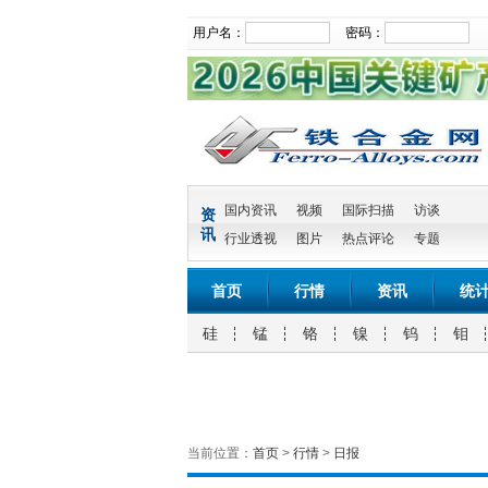
用户名：
密码：
国内资讯
视频
国际扫描
访谈
资
讯
行业透视
图片
热点评论
专题
首页
行情
资讯
统
硅
锰
铬
镍
钨
钼
当前位置：
首页
>
行情
>
日报