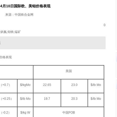
4年4月10日国际欧、美钼价格表现
来源：中国铁合金网
0
,钒氮,钼铁,锰矿
现
钼价格表现
美国
7（+0.7）
$/kgMo
22.65
23.0
$/lb Mo
5（+0.25）
$/lb Mo
19.7
20.3
$/lb Mo
3（-0.2）
$/kg W
中国FOB