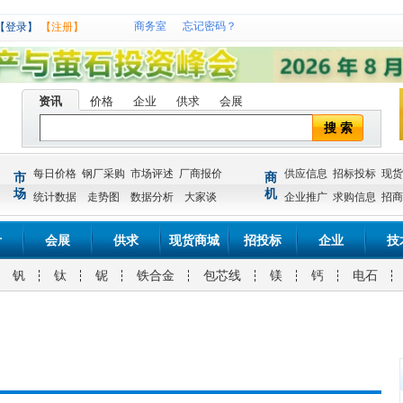
商务室
忘记密码？
【登录】
【注册】
资讯
价格
企业
供求
会展
搜 索
每日价格
钢厂采购
市场评述
厂商报价
供应信息
招标投标
现货
市
商
场
机
统计数据
走势图
数据分析
大家谈
企业推广
求购信息
招商
计
会展
供求
现货商城
招投标
企业
技
钒
钛
铌
铁合金
包芯线
镁
钙
电石