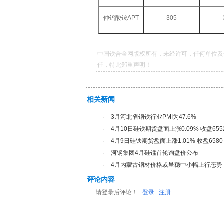
仲钨酸铵APT
305
中国铁合金网版权所有，未经许可，任何单位及
任，特此郑重声明！
相关新闻
·
3月河北省钢铁行业PMI为47.6%
·
4月10日硅铁期货盘面上涨0.09% 收盘655
·
4月9日硅铁期货盘面上涨1.01% 收盘6580
·
河钢集团4月硅锰首轮询盘价公布
·
4月内蒙古钢材价格或呈稳中小幅上行态势
评论内容
请登录后评论！
登录
注册