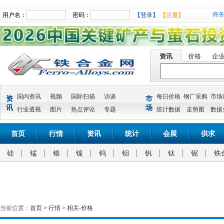
商
用户名：
密码：
【登录】
【注册】
资讯
价格
企
国内资讯
视频
国际扫描
访谈
每日价格
钢厂采购
市场
资
市
讯
场
行业透视
图片
热点评论
专题
统计数据
走势图
数据
首页
行情
资讯
统计
会展
供求
硅
锰
铬
镍
钨
钼
钒
钛
铌
铁
当前位置：
首页
>
行情
>
相关-价格