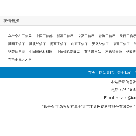
友情链接
乌兰察布工信局
中国工信部
新疆工信厅
宁夏工信厅
青海工信厅
陕西工信
湖南工信厅
湖北经信厅
河南工信厅
山东工信厅
安徽经信厅
福建工信厅
钢管信息港
中国超硬材料网
中国钢铁新闻网
商务部网站
不锈钢天地
钢铁
有色金属人才网
首页
网站导航
关于我们
|
|
|
本站所载信息及
电话：86-10-5
E-mail:service@fer
“铁合金网”版权所有属于“北京中金网信科技股份有限公司” 