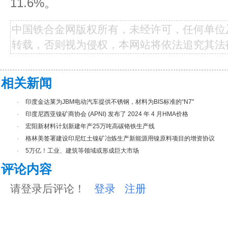
11.6%。
中国铁合金网版权所有，未经许可，任何单位
转载，否则视为侵权，本网站将依法追究其法
相关新闻
·
印度金达莱为JBM电动汽车提供不锈钢，材料为BIS标准的“N7"
·
印度尼西亚镍矿商协会 (APNI) 发布了 2024 年 4 月HMA价格
·
宏阳新材料计划新建年产25万吨高碳铬铁生产线
·
格林美签署建设印尼红土镍矿冶炼生产新能源用镍原料项目的增资协议
·
5万亿！工业、建筑等领域或形成巨大市场
评论内容
请登录后评论！
登录
注册