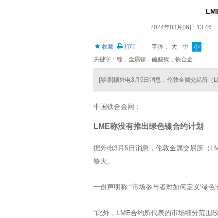
L
2024年03月06日 13:46
收藏
打印
字体：
大
中
小
关键字：镍，金属镍，硫酸镍，铁合金
[导读]据外电3月5日消息，伦敦金属交易所（
中国铁合金网：
LME称没有推出绿色镍合约计划
据外电3月5日消息，伦敦金属交易所（L
够大。
一份声明称:“市场参与者对如何定义‘绿色
“此外，LME合约所代表的市场细分范围