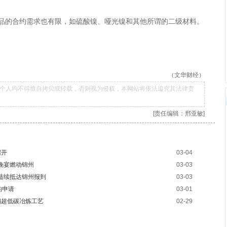
品的合约需求也有限，如硫酸镍、哑光镍和其他所谓的二级材料。
（文华财经）
个人均不得擅自拷贝或转载，否则视为侵权，本网站将依法追究其法律责
[责任编辑：邢亚敏]
召开
03-04
晚宴燃动锦州
03-03
表陆续抵达锦州报到
03-03
的申请
03-01
钢超低碳冶炼工艺
02-29