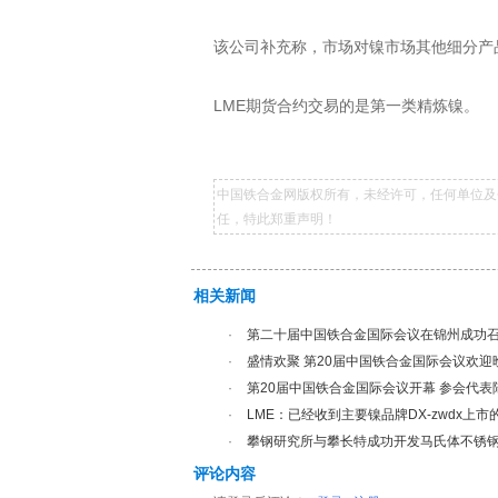
该公司补充称，市场对镍市场其他细分产
LME期货合约交易的是第一类精炼镍。
中国铁合金网版权所有，未经许可，任何单位及
任，特此郑重声明！
相关新闻
·
第二十届中国铁合金国际会议在锦州成功
·
盛情欢聚 第20届中国铁合金国际会议欢迎
·
第20届中国铁合金国际会议开幕 参会代
·
LME：已经收到主要镍品牌DX-zwdx上市
·
攀钢研究所与攀长特成功开发马氏体不锈
评论内容