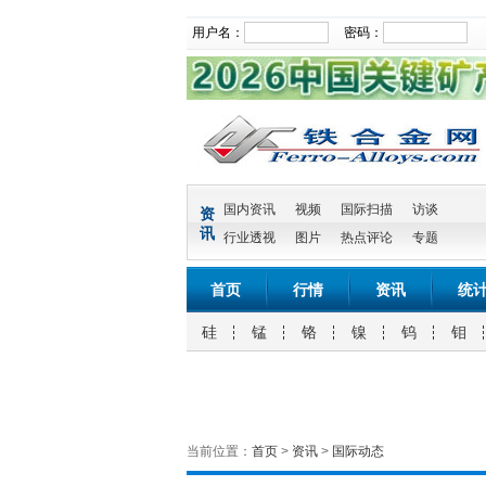
用户名：
密码：
国内资讯
视频
国际扫描
访谈
资
讯
行业透视
图片
热点评论
专题
首页
行情
资讯
统
硅
锰
铬
镍
钨
钼
当前位置：
首页
>
资讯
>
国际动态