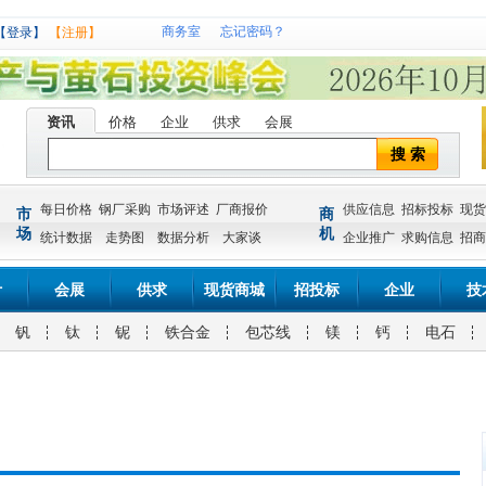
商务室
忘记密码？
【登录】
【注册】
资讯
价格
企业
供求
会展
搜 索
每日价格
钢厂采购
市场评述
厂商报价
供应信息
招标投标
现货
市
商
场
机
统计数据
走势图
数据分析
大家谈
企业推广
求购信息
招商
计
会展
供求
现货商城
招投标
企业
技
钒
钛
铌
铁合金
包芯线
镁
钙
电石