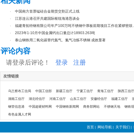
相关新闻
·
中国南方首票锰硅合金期货交割正式上线
·
江苏连云港召开共建国际枢纽海港恳谈会
·
福建青拓特钢有限公司年产100万吨不锈钢中厚板前期项目工作在紧锣密鼓..
·
2023年1-10月中国金属钙出口量总计18903.263吨
·
泰山钢铁用二氧化碳替代氩气、氮气冶炼不锈钢 成效显著
评论内容
请登录后评论！
登录
注册
友情链接
乌兰察布工信局
中国工信部
新疆工信厅
宁夏工信厅
青海工信厅
陕西工信
湖南工信厅
湖北经信厅
河南工信厅
山东工信厅
安徽经信厅
福建工信厅
钢管信息港
中国超硬材料网
中国钢铁新闻网
商务部网站
不锈钢天地
钢铁
有色金属人才网
首页
网站导航
关于我们
|
|
|