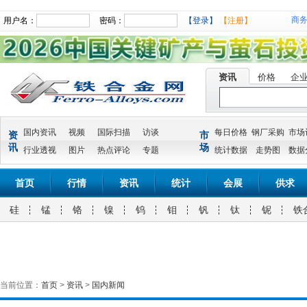
商
用户名：
密码：
【登录】
【注册】
资讯
价格
企
国内资讯
视频
国际扫描
访谈
每日价格
钢厂采购
市场
资
市
讯
场
行业透视
图片
热点评论
专题
统计数据
走势图
数据
首页
行情
资讯
统计
会展
供求
硅
锰
铬
镍
钨
钼
钒
钛
铌
铁
当前位置：
首页
>
资讯
>
国内新闻