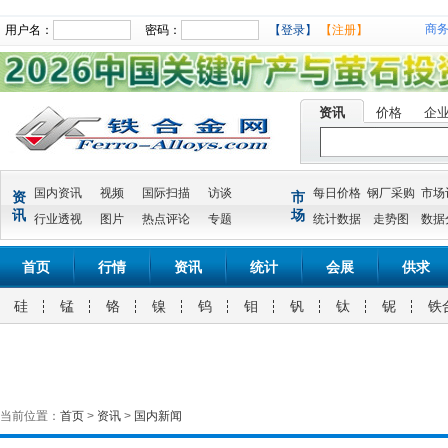
商
用户名：
密码：
【登录】
【注册】
资讯
价格
企
国内资讯
视频
国际扫描
访谈
每日价格
钢厂采购
市场
资
市
讯
场
行业透视
图片
热点评论
专题
统计数据
走势图
数据
首页
行情
资讯
统计
会展
供求
硅
锰
铬
镍
钨
钼
钒
钛
铌
铁
当前位置：
首页
>
资讯
>
国内新闻