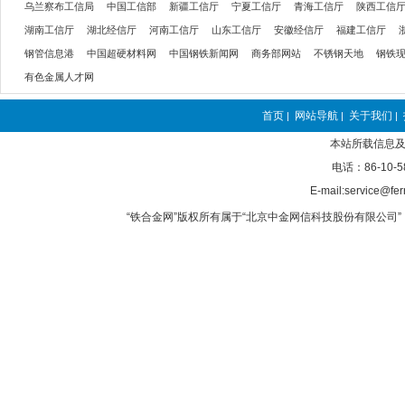
乌兰察布工信局
中国工信部
新疆工信厅
宁夏工信厅
青海工信厅
陕西工信
湖南工信厅
湖北经信厅
河南工信厅
山东工信厅
安徽经信厅
福建工信厅
钢管信息港
中国超硬材料网
中国钢铁新闻网
商务部网站
不锈钢天地
钢铁
有色金属人才网
首页
网站导航
关于我们
|
|
|
本站所载信息及
电话：86-10-5
E-mail:service@fer
“铁合金网”版权所有属于“北京中金网信科技股份有限公司” 